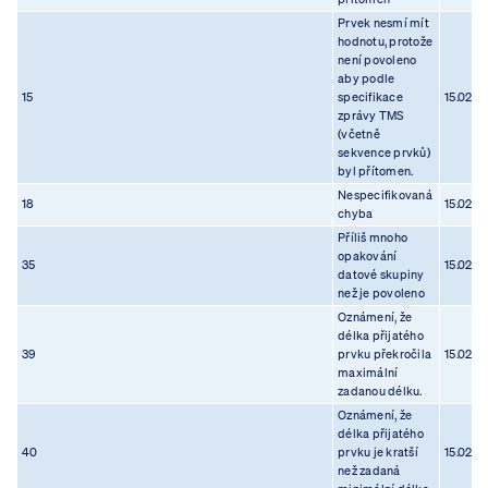
Prvek nesmí mít
hodnotu, protože
není povoleno
aby podle
15
specifikace
15.02.2
zprávy TMS
(včetně
sekvence prvků)
byl přítomen.
Nespecifikovaná
18
15.02.2
chyba
Příliš mnoho
opakování
35
15.02.2
datové skupiny
než je povoleno
Oznámení, že
délka přijatého
39
prvku překročila
15.02.2
maximální
zadanou délku.
Oznámení, že
délka přijatého
40
prvku je kratší
15.02.2
než zadaná