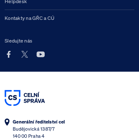
Helpdesk
Kontakty na GŘC a CÚ
Sledujte nás
Facebook účet Celní správy ČR
X účet Celní správy ČR
Youtube účet Celní správy ČR
Generální ředitelství cel
Budějovická 1387/7
140 00 Praha 4