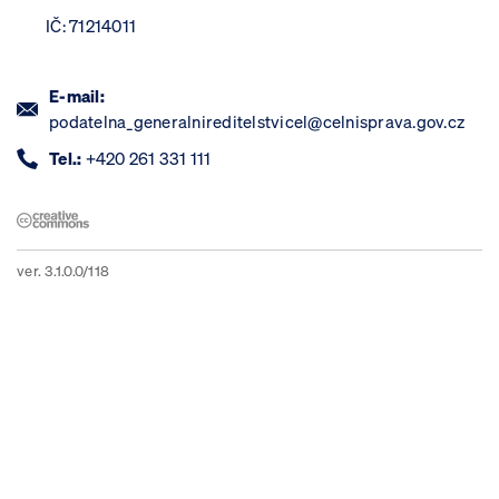
IČ: 71214011
E-mail:
podatelna_generalnireditelstvicel@celnisprava.gov.cz
Tel.:
+420 261 331 111
ver. 3.1.0.0/118