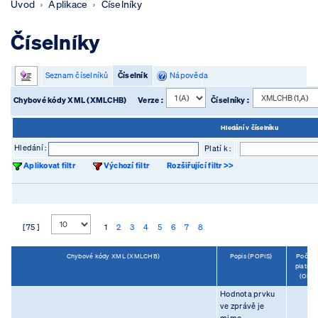
Úvod
Aplikace
Číselníky
Číselníky
Seznam číselníků
Číselník
Nápověda
Chybové kódy XML (XMLCHB)
Verze :
Číselníky :
Hledání v číselníku
Hledání :
Platí k :
Aplikovat filtr
Výchozí filtr
Rozšiřující filtr >>
[ 75 ]
1
2
3
4
5
6
7
8
Chybové kódy XML (XMLCHB)
Popis (POPIS)
Počáte
platnos
(OD)
Hodnota prvku
ve zprávě je