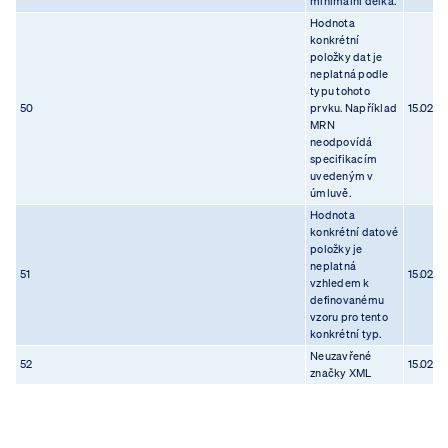
minimální délka.
Hodnota
konkrétní
položky dat je
neplatná podle
typu tohoto
50
prvku. Například
15.02.2
MRN
neodpovídá
specifikacím
uvedeným v
úmluvě.
Hodnota
konkrétní datové
položky je
neplatná
51
15.02.2
vzhledem k
definovanému
vzoru pro tento
konkrétní typ.
Neuzavřené
52
15.02.2
značky XML