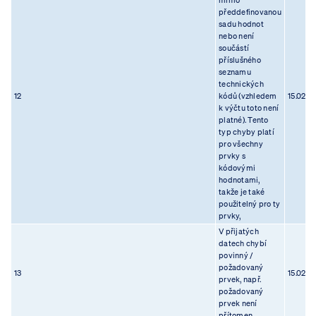
mimo
předdefinovanou
sadu hodnot
nebo není
součástí
příslušného
seznamu
technických
12
kódů (vzhledem
15.02.2
k výčtu toto není
platné). Tento
typ chyby platí
pro všechny
prvky s
kódovými
hodnotami,
takže je také
použitelný pro ty
prvky,
V přijatých
datech chybí
povinný /
požadovaný
13
15.02.2
prvek, např.
požadovaný
prvek není
přítomen