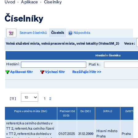
Úvod
Aplikace
Číselníky
Číselníky
Seznam číselníků
Číselník
Nápověda
Volná služební místa, volná pracovní místa, volné lokality (VolnaSM_2)
Verze :
Hledání v číselníku
Hledání :
Platí k :
Aplikovat filtr
Výchozí filtr
Rozšiřující filtr >>
[ 11 ]
1
2
Popis volného místa (SM)
Platnost Od
Do (DO)
(KRAJ)
(MISTO)
(OD)
referent/ka celního dohledu v
TT 2, referent/ka celního řízení
Hlavní město
v TT 2, referent/ka dohledu v
01.07.2025
31.12.2999
Praha
Praha