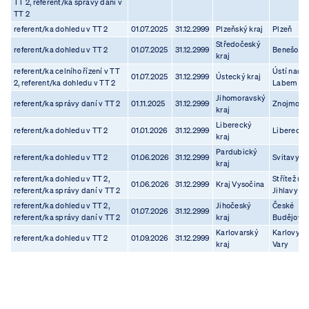
TT 2, referent/ka správy daní v
TT 2
referent/ka dohledu v TT 2
01.07.2025
31.12.2999
Plzeňský kraj
Plzeň
Středočeský
referent/ka dohledu v TT 2
01.07.2025
31.12.2999
Benešov
kraj
referent/ka celního řízení v TT
Ústí nad
01.07.2025
31.12.2999
Ústecký kraj
2, referent/ka dohledu v TT 2
Labem
Jihomoravský
referent/ka správy daní v TT 2
01.11.2025
31.12.2999
Znojmo
kraj
Liberecký
referent/ka dohledu v TT 2
01.01.2026
31.12.2999
Liberec
kraj
Pardubický
referent/ka dohledu v TT 2
01.06.2026
31.12.2999
Svitavy
kraj
referent/ka dohledu v TT 2,
Střítež u
01.06.2026
31.12.2999
Kraj Vysočina
referent/ka správy daní v TT 2
Jihlavy
referent/ka dohledu v TT 2,
Jihočeský
České
01.07.2026
31.12.2999
referent/ka správy daní v TT 2
kraj
Budějovic
Karlovarský
Karlovy
referent/ka dohledu v TT 2
01.09.2026
31.12.2999
kraj
Vary