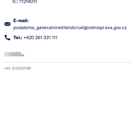
IČ: 71214011
E-mail:
podatelna_generalnireditelstvicel@celnisprava.gov.cz
Tel.:
+420 261 331 111
ver. 3.1.0.0/108