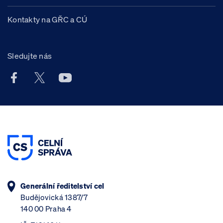
Kontakty na GŘC a CÚ
Sledujte nás
Facebook účet Celní správy ČR
X účet Celní správy ČR
Youtube účet Celní správy ČR
Generální ředitelství cel
Budějovická 1387/7
140 00 Praha 4