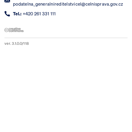
podatelna_generalnireditelstvicel@celnisprava.gov.cz
Tel.:
+420 261 331 111
ver. 3.1.0.0/118