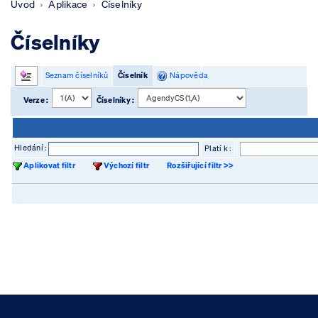
Úvod
Aplikace
Číselníky
Číselníky
Seznam číselníků
Číselník
Nápověda
Verze :
Číselníky :
Hledání :
Platí k :
Aplikovat filtr
Výchozí filtr
Rozšiřující filtr >>