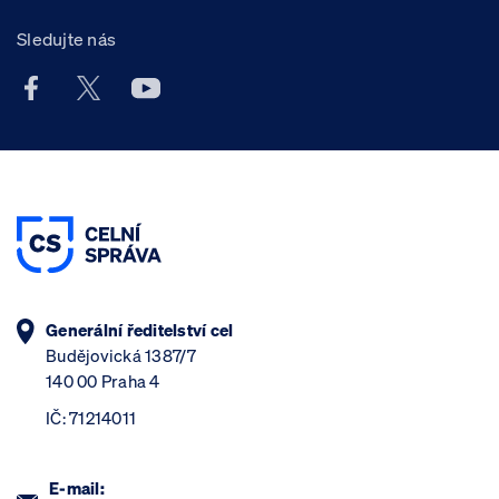
Sledujte nás
Facebook účet Celní správy ČR
X účet Celní správy ČR
Youtube účet Celní správy ČR
Generální ředitelství cel
Budějovická 1387/7
140 00 Praha 4
IČ: 71214011
E-mail: