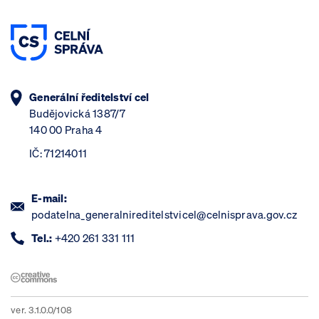
Generální ředitelství cel
Budějovická 1387/7
140 00 Praha 4
IČ: 71214011
E-mail:
podatelna_generalnireditelstvicel@celnisprava.gov.cz
Tel.:
+420 261 331 111
ver. 3.1.0.0/108