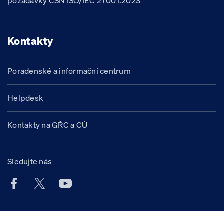
požadavky ČSN ISO/IEC 27001:2023
Kontakty
Poradenské a informační centrum
Helpdesk
Kontakty na GŘC a CÚ
Sledujte nás
Facebook účet Celní správy ČR
X účet Celní správy ČR
Youtube účet Celní správy ČR