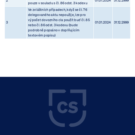
2
01.01.2024
31.12.2999
pouze v souladu s čl. 86 odst. 3 kodexu
Ve zvláštních případech, když se čl. 76
delegovaného aktu nepoužije, lze pro
výpočet dovozního cla použít buď čl. 85
3
01.01.2024
31.12.2999
nebo čl. 86 odst. 3 kodexu (bude
podrobně popsáno v doplňujícím
textovém popisu)