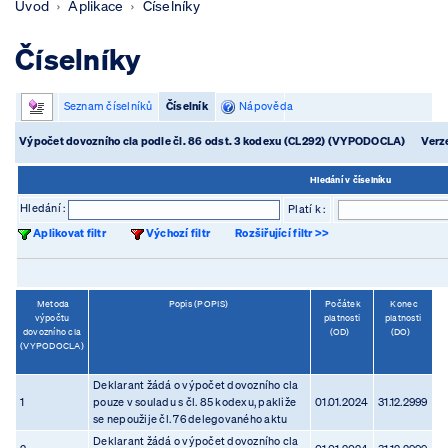
Úvod
Aplikace
Číselníky
Číselníky
Seznam číselníků
Číselník
Nápověda
Výpočet dovozního cla podle čl. 86 odst. 3 kodexu (CL292) (VYPODOCLA)
Verz
Hledání v číselníku
Hledání :
Platí k :
Aplikovat filtr
Výchozí filtr
Rozšiřující filtr >>
Metoda
Popis (POPIS)
Počátek
Konec
výpočtu
platnosti
platnosti
dovozního cla
(OD)
(DO)
(VYPODOCLA)
Deklarant žádá o výpočet dovozního cla
1
pouze v souladu s čl. 85 kodexu, pakliže
01.01.2024
31.12.2999
se nepoužije čl. 76 delegovaného aktu
Deklarant žádá o výpočet dovozního cla