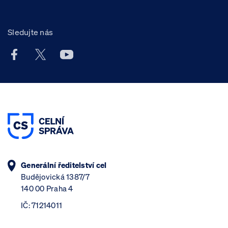
Sledujte nás
Facebook účet Celní správy ČR
X účet Celní správy ČR
Youtube účet Celní správy ČR
Generální ředitelství cel
Budějovická 1387/7
140 00 Praha 4
IČ: 71214011