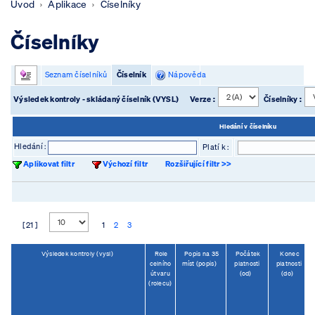
Úvod
Aplikace
Číselníky
Číselníky
Seznam číselníků
Číselník
Nápověda
Výsledek kontroly - skládaný číselník (VYSL)
Verze :
Číselníky :
Hledání v číselníku
Hledání :
Platí k :
Aplikovat filtr
Výchozí filtr
Rozšiřující filtr >>
[ 21 ]
1
2
3
Výsledek kontroly (vysl)
Role
Popis na 35
Počátek
Konec
celního
míst (popis)
platnosti
platnosti
útvaru
(od)
(do)
(rolecu)