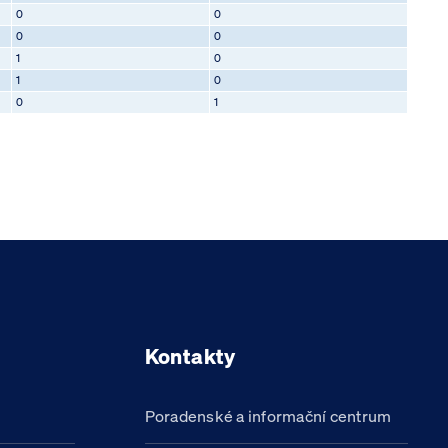
0
0
0
0
1
0
1
0
0
1
Kontakty
Poradenské a informační centrum