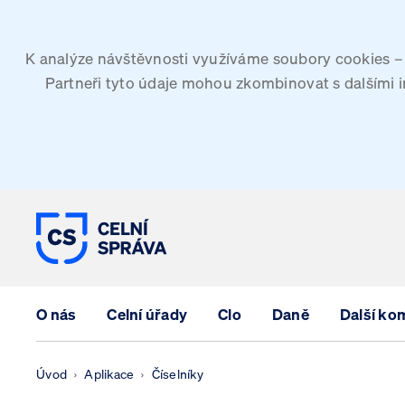
K analýze návštěvnosti využíváme soubory cookies – G
Partneři tyto údaje mohou zkombinovat s dalšími inf
CELNÍ SPRÁVA ČESKÉ REPUBLIK
O nás
Celní úřady
Clo
Daně
Další ko
Úvod
Aplikace
Číselníky