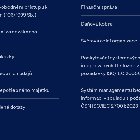
vobodném přístupu k
Finanční správa
m (106/1999 Sb.)
Daňová kobra
ní za nezákonná
í
Světová celní organizace
akázky
Poskytování systémovýc
integrovaných IT služeb v
sobních údajů
požadavky ISO/IEC 20000
nepotřebného majetku
Systém managementu be
informací v souladu s po
ČSN ISO/IEC 27001:2023
dené dotazy