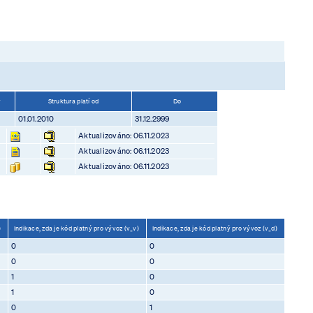
v
Struktura platí od
Do
01.01.2010
31.12.2999
Aktualizováno: 06.11.2023
Aktualizováno: 06.11.2023
Aktualizováno: 06.11.2023
t)
Indikace, zda je kód platný pro vývoz (v_v)
Indikace, zda je kód platný pro vývoz (v_d)
0
0
0
0
1
0
1
0
0
1