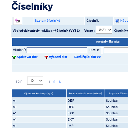
Číselníky
Seznam číselníků
Číselník
Nápo
Výsledek kontroly - skládaný číselník (VYSL)
Verze :
Číselníky
Hledání v číselníku
Hledání :
Platí k :
Aplikovat filtr
Výchozí filtr
Rozšiřující filtr >>
[ 21 ]
1
2
3
Výsledek kontroly (vysl)
Role celního útvaru (rolecu)
Popis na 35 mís
A1
DEP
Souhlasí
A1
DES
Souhlasí
A1
EXP
Souhlasí
A1
EXT
Souhlasí
A1
IMP
Souhlasí