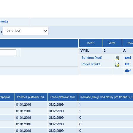
věda
 :
Ident.
Verze
Sta
VYSL
2
A
Schéma (xsd)
xml
Popis strukt.
txt
dbf
t (popis)
Počátek platnosti (od)
Konec platnosti (do)
Indikace, zda je kód platný pro tranzit (v_
01.01.2016
31.12.2999
1
01.01.2016
31.12.2999
1
01.01.2016
31.12.2999
0
01.01.2016
31.12.2999
0
01.01.2016
31.12.2999
0