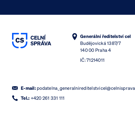
Generální ředitelství cel
Budějovická 1387/7
140 00 Praha 4
IČ: 71214011
E-mail:
podatelna_generalnireditelstvicel@celnisprava
Tel.:
+420 261 331 111