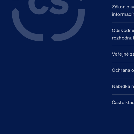
Zákon o s
informací
Odškodně
rozhodnut
Veřejné z
Ochrana o
Nabídka 
Často kla