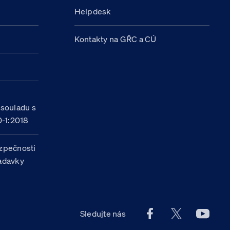
Helpdesk
Kontakty na GŘC a CÚ
h
 souladu s
-1:2018
zpečnosti
žadavky
Facebook účet Celn
X účet Celní
Youtu
Sledujte nás