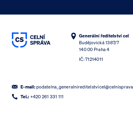
Generální ředitelství cel
Budějovická 1387/7
140 00 Praha 4
IČ: 71214011
E-mail:
podatelna_generalnireditelstvicel@celnisprava
Tel.:
+420 261 331 111