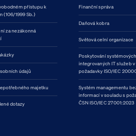
vobodném přístupu k
Finanční správa
m (106/1999 Sb.)
Daňová kobra
ní za nezákonná
í
Světová celní organizace
akázky
Poskytování systémovýc
integrovaných IT služeb v
sobních údajů
požadavky ISO/IEC 20000
nepotřebného majetku
Systém managementu be
informací v souladu s po
ČSN ISO/IEC 27001:2023
dené dotazy