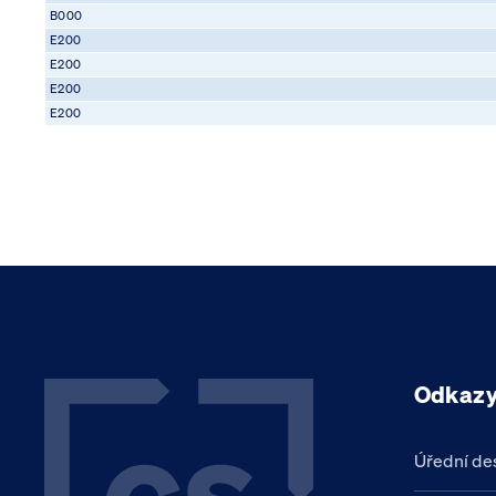
B000
E200
E200
E200
E200
Odkaz
Úřední de