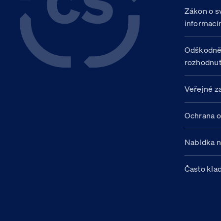
Zákon o s
informací
Odškodně
rozhodnut
Veřejné z
Ochrana o
Nabídka 
Často kla