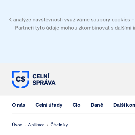
K analýze návštěvnosti využíváme soubory cookies – G
Partneři tyto údaje mohou zkombinovat s dalšími inf
CELNÍ SPRÁVA ČESKÉ REPUBLIK
O nás
Celní úřady
Clo
Daně
Další ko
Úvod
Aplikace
Číselníky