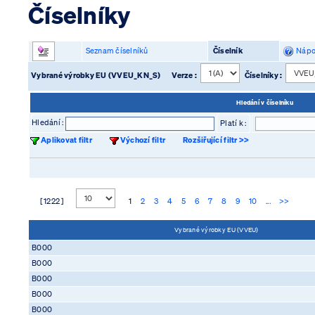
Číselníky
Seznam číselníků
Číselník
Nápo
Vybrané výrobky EU (VVEU_KN_S)
Verze :
Číselníky :
Hledání v číselníku
Hledání :
Platí k :
Aplikovat filtr
Výchozí filtr
Rozšiřující filtr >>
[ 1222 ]
1
2
3
4
5
6
7
8
9
10
...
>>
Vybrané výrobky EU (VVEU)
B000
B000
B000
B000
B000