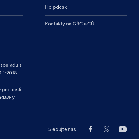
Helpdesk
Kontakty na GŘC a CÚ
h
 souladu s
-1:2018
zpečnosti
žadavky
Facebook účet Celn
X účet Celní
Youtu
Sledujte nás