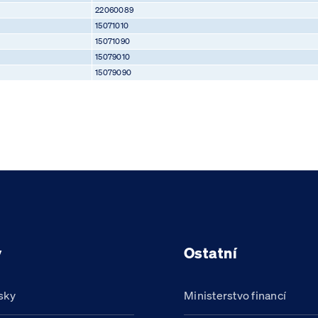
22060089
15071010
15071090
15079010
15079090
y
Ostatní
sky
Ministerstvo financí