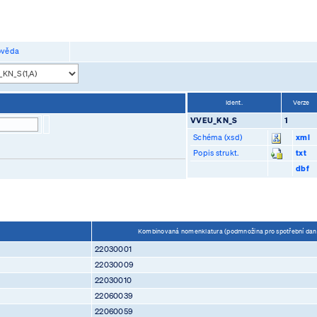
věda
Ident.
Verze
VVEU_KN_S
1
Schéma (xsd)
xml
Popis strukt.
txt
dbf
Kombinovaná nomenklatura (podmnožina pro spotřební da
22030001
22030009
22030010
22060039
22060059