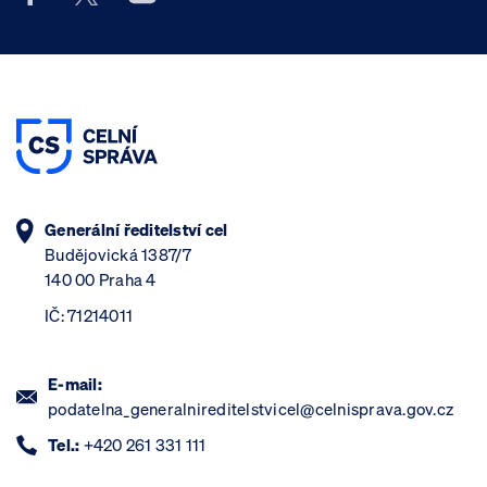
Generální ředitelství cel
Budějovická 1387/7
140 00 Praha 4
IČ: 71214011
E-mail:
podatelna_generalnireditelstvicel@celnisprava.gov.cz
Tel.:
+420 261 331 111