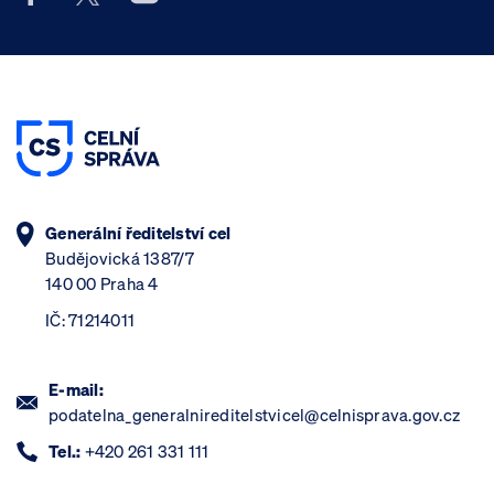
Generální ředitelství cel
Budějovická 1387/7
140 00 Praha 4
IČ: 71214011
E-mail:
podatelna_generalnireditelstvicel@celnisprava.gov.cz
Tel.:
+420 261 331 111