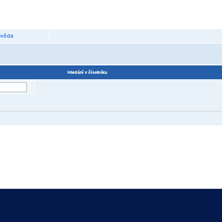
věda
Hledání v číselníku