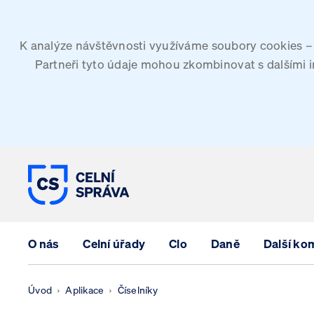
K analýze návštěvnosti využíváme soubory cookies – G
Partneři tyto údaje mohou zkombinovat s dalšími inf
CELNÍ SPRÁVA ČESKÉ REPUBLIK
O nás
Celní úřady
Clo
Daně
Další ko
Úvod
Aplikace
Číselníky