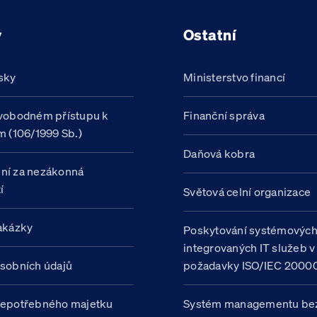
y
Ostatní
sky
Ministerstvo financí
vobodném přístupu k
Finanční správa
m (106/1999 Sb.)
Daňová kobra
ní za nezákonná
í
Světová celní organizace
akázky
Poskytování systémovýc
integrovaných IT služeb v
sobních údajů
požadavky ISO/IEC 20000
nepotřebného majetku
Systém managementu be