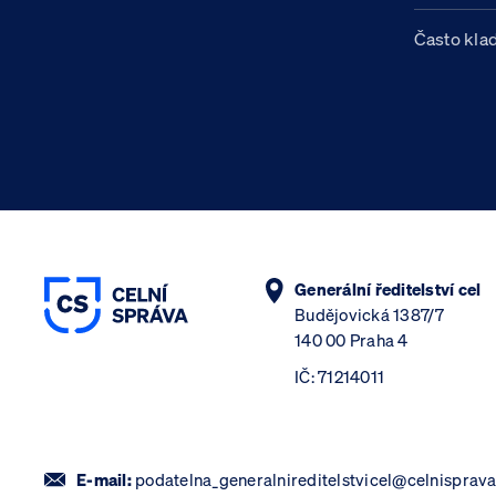
Často kla
Generální ředitelství cel
Budějovická 1387/7
140 00 Praha 4
IČ: 71214011
E-mail:
podatelna_generalnireditelstvicel@celnisprava