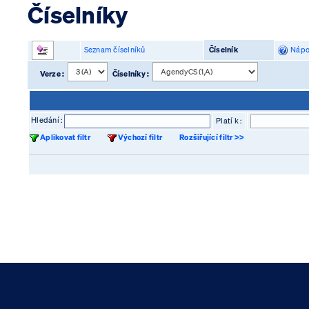
Číselníky
Seznam číselníků
Číselník
Nápo
Verze :
Číselníky :
Hledání :
Platí k :
Aplikovat filtr
Výchozí filtr
Rozšiřující filtr >>