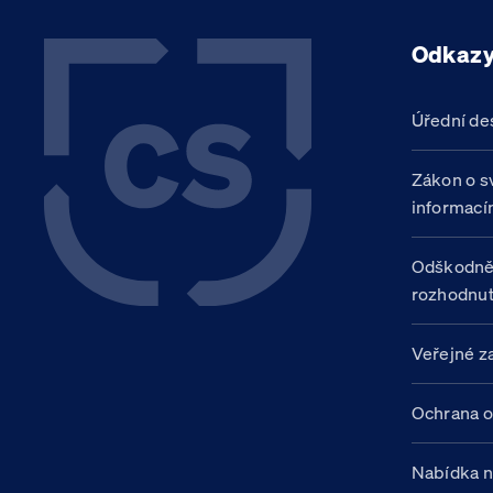
Odkaz
Úřední de
Zákon o s
informací
Odškodně
rozhodnut
Veřejné z
Ochrana o
Nabídka 