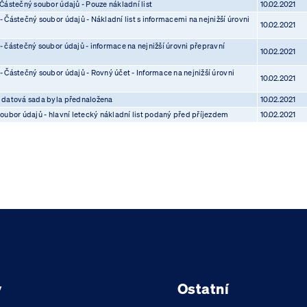
Částečný soubor údajů - Pouze nákladní list
10.02.2021
 Částečný soubor údajů - Nákladní list s informacemi na nejnižší úrovni
10.02.2021
 částečný soubor údajů - informace na nejnižší úrovni přepravní
10.02.2021
 Částečný soubor údajů - Rovný účet - Informace na nejnižší úrovni
10.02.2021
í datová sada byla přednaložena
10.02.2021
oubor údajů - hlavní letecký nákladní list podaný před příjezdem
10.02.2021
y
Ostatní