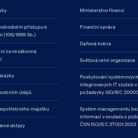
sky
Ministerstvo financí
vobodném přístupu k
Finanční správa
m (106/1999 Sb.)
Daňová kobra
ní za nezákonná
í
Světová celní organizace
akázky
Poskytování systémovýc
integrovaných IT služeb v
sobních údajů
požadavky ISO/IEC 20000
nepotřebného majetku
Systém managementu be
informací v souladu s po
ČSN ISO/IEC 27001:2023
dené dotazy