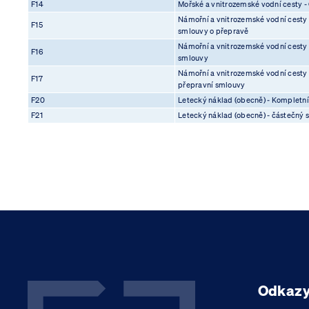
F14
Mořské a vnitrozemské vodní cesty - 
Námořní a vnitrozemské vodní cesty -
F15
smlouvy o přepravě
Námořní a vnitrozemské vodní cesty -
F16
smlouvy
Námořní a vnitrozemské vodní cesty -
F17
přepravní smlouvy
F20
Letecký náklad (obecně) - Kompletn
F21
Letecký náklad (obecně) - částečný s
Odkaz