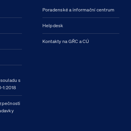
Poradenské a informační centrum
Helpdesk
Kontakty na GŘC a CÚ
h
 souladu s
-1:2018
zpečnosti
žadavky