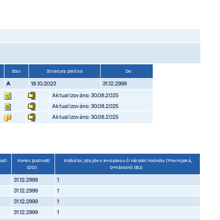
Stav
Struktura platí od
Do
A
18.10.2023
31.12.2999
Aktualizováno: 30.08.2025
Aktualizováno: 30.08.2025
Aktualizováno: 30.08.2025
osti
Konec platnosti
Indikátor, zda jde o evropskou či národní hodnotu (1=evropská,
(DO)
0=národní) (EU)
31.12.2999
1
31.12.2999
1
31.12.2999
1
31.12.2999
1