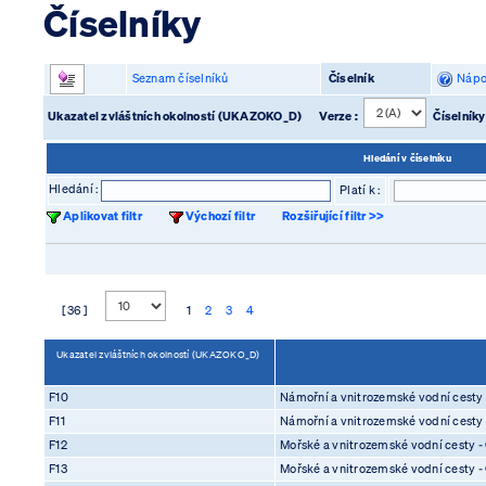
Číselníky
Seznam číselníků
Číselník
Nápo
Ukazatel zvláštních okolností (UKAZOKO_D)
Verze :
Číselníky
Hledání v číselníku
Hledání :
Platí k :
Aplikovat filtr
Výchozí filtr
Rozšiřující filtr >>
[ 36 ]
1
2
3
4
Ukazatel zvláštních okolností (UKAZOKO_D)
F10
Námořní a vnitrozemské vodní cesty -
F11
Námořní a vnitrozemské vodní cesty
F12
Mořské a vnitrozemské vodní cesty - 
F13
Mořské a vnitrozemské vodní cesty 