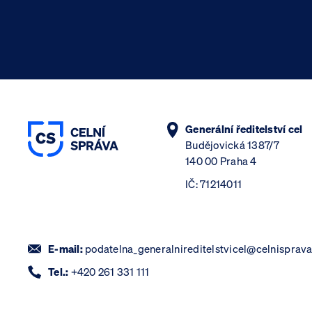
Generální ředitelství cel
Budějovická 1387/7
140 00 Praha 4
IČ: 71214011
E-mail:
podatelna_generalnireditelstvicel@celnisprava
Tel.:
+420 261 331 111