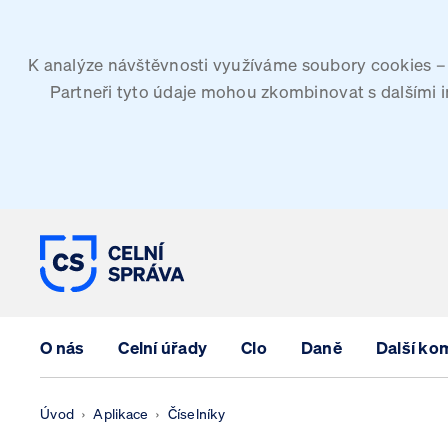
K analýze návštěvnosti využíváme soubory cookies – G
Partneři tyto údaje mohou zkombinovat s dalšími inf
CELNÍ SPRÁVA ČESKÉ REPUBLIK
O nás
Celní úřady
Clo
Daně
Další ko
Úvod
Aplikace
Číselníky