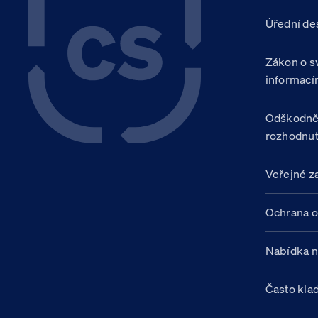
Úřední de
Zákon o s
informací
Odškodně
rozhodnut
Veřejné z
Ochrana o
Nabídka 
Často kla