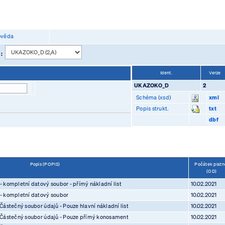
věda
 :
Ident.
Verze
UKAZOKO_D
2
Schéma (xsd)
xml
Popis strukt.
txt
dbf
Popis (POPIS)
Počátek platn
(OD)
 kompletní datový soubor - přímý nákladní list
10.02.2021
 - kompletní datový soubor
10.02.2021
Částečný soubor údajů - Pouze hlavní nákladní list
10.02.2021
- Částečný soubor údajů - Pouze přímý konosament
10.02.2021