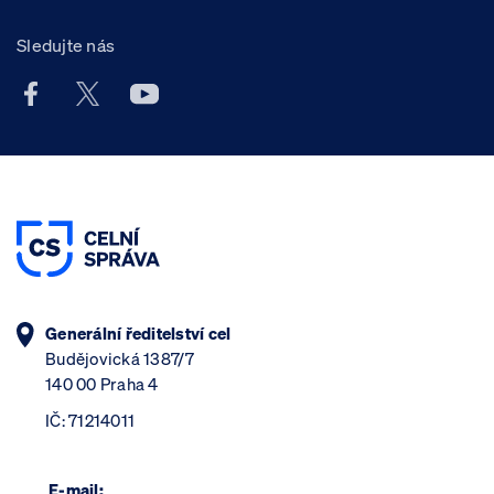
Sledujte nás
Facebook účet Celní správy ČR
X účet Celní správy ČR
Youtube účet Celní správy ČR
Generální ředitelství cel
Budějovická 1387/7
140 00 Praha 4
IČ: 71214011
E-mail: