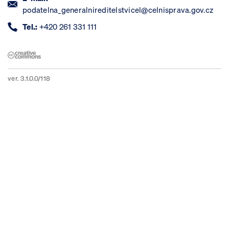
podatelna_generalnireditelstvicel@celnisprava.gov.cz
Tel.:
+420 261 331 111
ver. 3.1.0.0/118