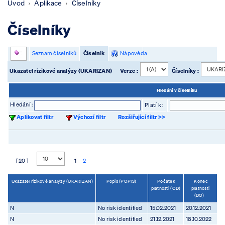
Úvod
Aplikace
Číselníky
Číselníky
Seznam číselníků
Číselník
Nápověda
Ukazatel rizikové analýzy (UKARIZAN)
Verze :
Číselníky :
Hledání v číselníku
Hledání :
Platí k :
Aplikovat filtr
Výchozí filtr
Rozšiřující filtr >>
[ 20 ]
1
2
Ukazatel rizikové analýzy (UKARIZAN)
Popis (POPIS)
Počátek
Konec
platnosti (OD)
platnosti
(DO)
N
No risk identified
15.02.2021
20.12.2021
N
No risk identified
21.12.2021
18.10.2022