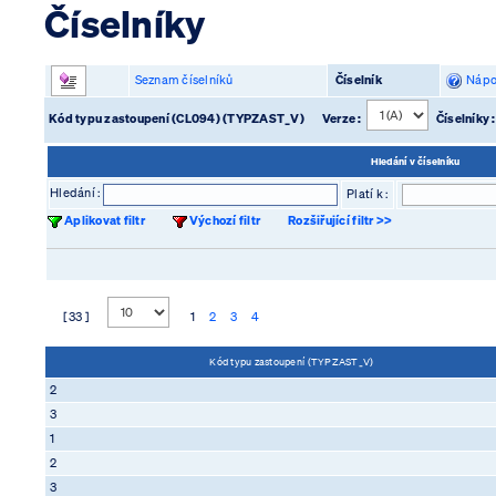
Číselníky
Seznam číselníků
Číselník
Nápo
Kód typu zastoupení (CL094) (TYPZAST_V)
Verze :
Číselníky 
Hledání v číselníku
Hledání :
Platí k :
Aplikovat filtr
Výchozí filtr
Rozšiřující filtr >>
[ 33 ]
1
2
3
4
Kód typu zastoupení (TYPZAST_V)
2
3
1
2
3