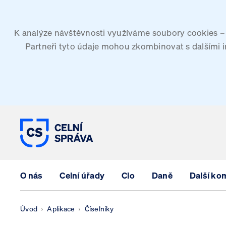
K analýze návštěvnosti využíváme soubory cookies – G
Partneři tyto údaje mohou zkombinovat s dalšími inf
CELNÍ SPRÁVA ČESKÉ REPUBLIK
O nás
Celní úřady
Clo
Daně
Další ko
Úvod
Aplikace
Číselníky