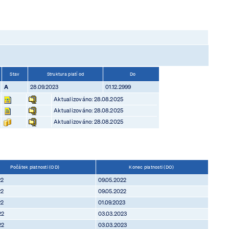
Stav
Struktura platí od
Do
A
28.09.2023
01.12.2999
Aktualizováno: 28.08.2025
Aktualizováno: 28.08.2025
Aktualizováno: 28.08.2025
Počátek platnosti (OD)
Konec platnosti (DO)
22
09.05.2022
22
09.05.2022
22
01.09.2023
22
03.03.2023
22
03.03.2023