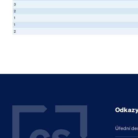
3
2
1
1
2
Odkaz
Úřední de