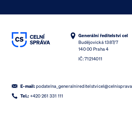
Generální ředitelství cel
Budějovická 1387/7
140 00 Praha 4
IČ: 71214011
E-mail:
podatelna_generalnireditelstvicel@celnisprava
Tel.:
+420 261 331 111