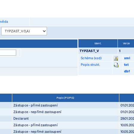
věda
:
Ident.
Verze
TYPZAST_V
1
Schéma (xsd)
xml
Popis strukt.
txt
dbf
Popis (POPIS)
Zástupce - přímé zastoupení
01.01.20
Zástupce - nepřímé zastoupení
01.01.20
Declarant
29.01.20
Zástupce - přímé zastoupení
10.05.20
Zástupce - nepřímé zastoupení
10.05.20