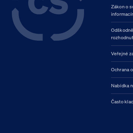
Zákon o s
informací
Odškodně
rozhodnut
Veřejné z
Ochrana o
Nabídka 
Často kla