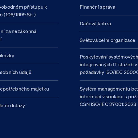
vobodném přístupu k
Finanční správa
m (106/1999 Sb.)
Daňová kobra
ní za nezákonná
í
Světová celní organizace
akázky
Poskytování systémovýc
integrovaných IT služeb v
sobních údajů
požadavky ISO/IEC 20000
nepotřebného majetku
Systém managementu be
informací v souladu s po
ČSN ISO/IEC 27001:2023
dené dotazy