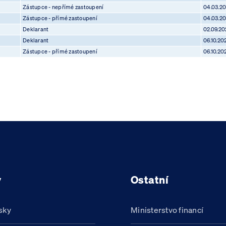
Zástupce - nepřímé zastoupení
04.03.2
Zástupce - přímé zastoupení
04.03.2
Deklarant
02.09.20
Deklarant
06.10.20
Zástupce - přímé zastoupení
06.10.20
y
Ostatní
sky
Ministerstvo financí