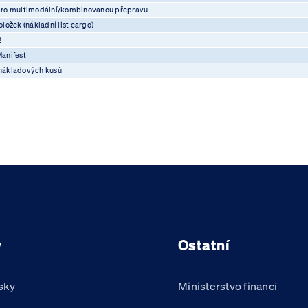
pro multimodální/kombinovanou přepravu
ložek (nákladní list cargo)
2
anifest
nákladových kusů
y
Ostatní
sky
Ministerstvo financí