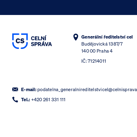
Generální ředitelství cel
Budějovická 1387/7
140 00 Praha 4
IČ: 71214011
E-mail:
podatelna_generalnireditelstvicel@celnisprava
Tel.:
+420 261 331 111