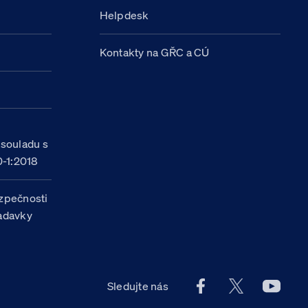
Helpdesk
Kontakty na GŘC a CÚ
h
 souladu s
-1:2018
zpečnosti
žadavky
Facebook účet Celn
X účet Celní
Youtu
Sledujte nás