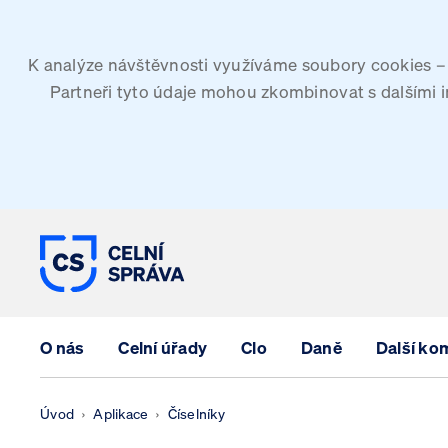
K analýze návštěvnosti využíváme soubory cookies – G
Partneři tyto údaje mohou zkombinovat s dalšími inf
CELNÍ SPRÁVA ČESKÉ REPUBLIK
O nás
Celní úřady
Clo
Daně
Další ko
Úvod
Aplikace
Číselníky