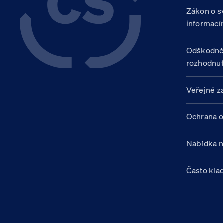
Zákon o s
informací
Odškodně
rozhodnut
Veřejné z
Ochrana o
Nabídka 
Často kla