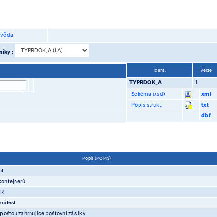
věda
níky :
Ident.
Verze
TYPRDOK_A
1
Schéma (xsd)
xml
Popis strukt.
txt
dbf
Popis (POPIS)
et
kontejnerů
IR
nifest
 poštou zahrnujíce poštovní zásilky