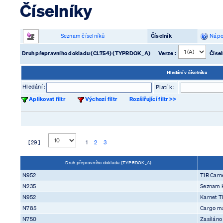
Číselníky
Seznam číselníků
Číselník
Nápo
Druh přepravního dokladu (CL754) (TYPRDOK_A)
Verze :
Čísel
Hledání v číselníku
Hledání :
Platí k :
Aplikovat filtr
Výchozí filtr
Rozšiřující filtr >>
[ 29 ]
1
2
3
Druh přepravního dokladu (TYPRDOK_A)
N952
TIR Carn
N235
Seznam 
N952
Karnet T
N785
Cargo ma
N750
Zasíláno