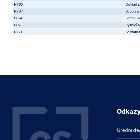
N760
Doklad 
N787
Soupis po
C624
Form 30
C625
Rýnský M
N271
Seznam 
Odkaz
Úřední de