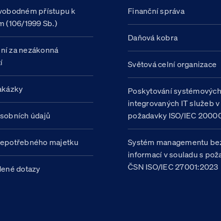
vobodném přístupu k
Finanční správa
m (106/1999 Sb.)
Daňová kobra
ní za nezákonná
í
Světová celní organizace
akázky
Poskytování systémovýc
integrovaných IT služeb v
sobních údajů
požadavky ISO/IEC 20000
nepotřebného majetku
Systém managementu be
informací v souladu s po
ČSN ISO/IEC 27001:2023
dené dotazy