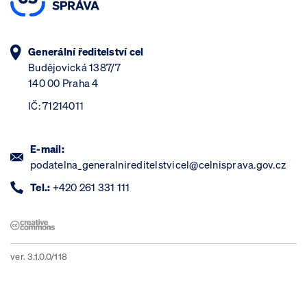
Generální ředitelství cel
Budějovická 1387/7
140 00 Praha 4
IČ: 71214011
E-mail:
podatelna_generalnireditelstvicel@celnisprava.gov.cz
Tel.:
+420 261 331 111
ver. 3.1.0.0/118