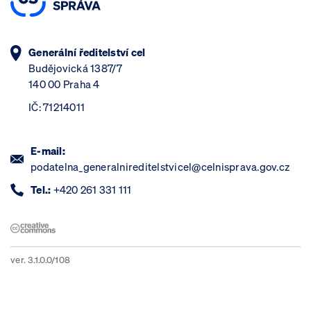
Generální ředitelství cel
Budějovická 1387/7
140 00 Praha 4
IČ: 71214011
E-mail:
podatelna_generalnireditelstvicel@celnisprava.gov.cz
Tel.:
+420 261 331 111
ver. 3.1.0.0/108