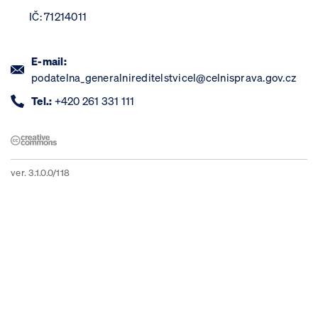
IČ: 71214011
E-mail:
podatelna_generalnireditelstvicel@celnisprava.gov.cz
Tel.:
+420 261 331 111
ver. 3.1.0.0/118