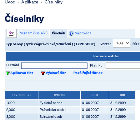
Úvod
Aplikace
Číselníky
Číselníky
Seznam číselníků
Číselník
Nápověda
Typ osoby ( fyzická/právnická/sdružení ) (TYPOSOBY)
Verze :
Číse
Hledání v číselníku
Hledání :
Platí k :
Aplikovat filtr
Výchozí filtr
Rozšiřující filtr >>
(TYPOSOBY)
(POPIS)
(OD)
(DO)
1,000
Fyzická osoba
01.09.2007
31.12.2999
2,000
Právnická osoba
01.09.2007
31.12.2999
3,000
Sdružení osob
01.09.2007
31.12.2999