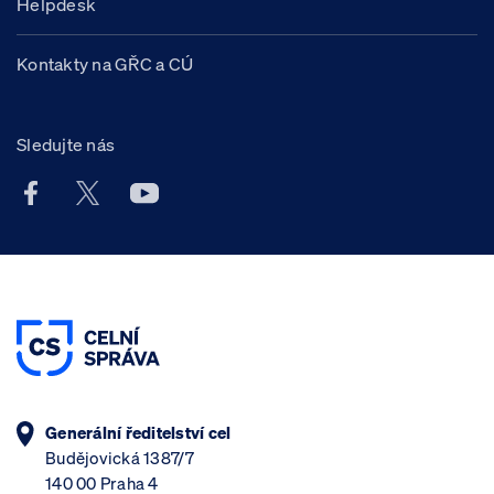
Helpdesk
Kontakty na GŘC a CÚ
Sledujte nás
Facebook účet Celní správy ČR
X účet Celní správy ČR
Youtube účet Celní správy ČR
Generální ředitelství cel
Budějovická 1387/7
140 00 Praha 4