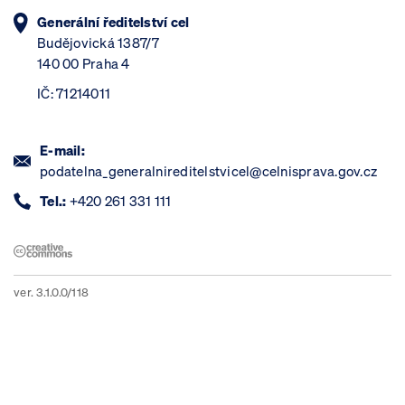
Generální ředitelství cel
Budějovická 1387/7
140 00 Praha 4
IČ: 71214011
E-mail:
podatelna_generalnireditelstvicel@celnisprava.gov.cz
Tel.:
+420 261 331 111
ver. 3.1.0.0/118