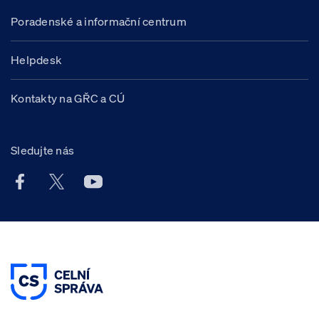
Poradenské a informační centrum
Helpdesk
Kontakty na GŘC a CÚ
Sledujte nás
Facebook účet Celní správy ČR
X účet Celní správy ČR
Youtube účet Celní správy ČR