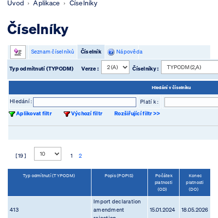
Úvod
Aplikace
Číselníky
Číselníky
Seznam číselníků
Číselník
Nápověda
Typ odmítnutí (TYPODM)
Verze :
Číselníky :
Hledání v číselníku
Hledání :
Platí k :
Aplikovat filtr
Výchozí filtr
Rozšiřující filtr >>
[ 19 ]
1
2
Typ odmítnutí (TYPODM)
Popis (POPIS)
Počátek
Konec
platnosti
platnosti
(OD)
(DO)
Import declaration
413
amendment
15.01.2024
18.05.2026