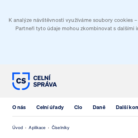
K analýze návštěvnosti využíváme soubory cookies – G
Partneři tyto údaje mohou zkombinovat s dalšími inf
CELNÍ SPRÁVA ČESKÉ REPUBLIK
O nás
Celní úřady
Clo
Daně
Další ko
Úvod
Aplikace
Číselníky