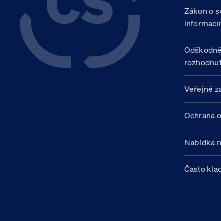
Zákon o s
informací
Odškodně
rozhodnut
Veřejné z
Ochrana o
Nabídka 
Často kla