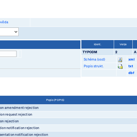
věda
Ident.
Verze
TYPODM
2
A
Schéma (xsd)
xml
Popis strukt.
txt
dbf
Popis (POPIS)
ion amendment rejection
ion request rejection
on rejection
ion notification rejection
entation notification rejection