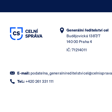
Generální ředitelství cel
Budějovická 1387/7
140 00 Praha 4
IČ: 71214011
E-mail:
podatelna_generalnireditelstvicel@celnisprava
Tel.:
+420 261 331 111