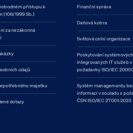
vobodném přístupu k
Finanční správa
m (106/1999 Sb.)
Daňová kobra
ní za nezákonná
í
Světová celní organizace
akázky
Poskytování systémovýc
integrovaných IT služeb v
sobních údajů
požadavky ISO/IEC 20000
nepotřebného majetku
Systém managementu be
informací v souladu s po
ČSN ISO/IEC 27001:2023
dené dotazy