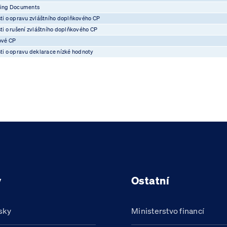
ting Documents
ti o opravu zvláštního doplňkového CP
ti o rušení zvláštního doplňkového CP
ové CP
ti o opravu deklarace nízké hodnoty
y
Ostatní
sky
Ministerstvo financí