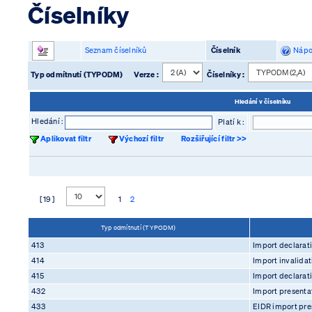
Číselníky
Seznam číselníků
Číselník
Nápo
Typ odmítnutí (TYPODM)
Verze :
Číselníky :
Hledání v číselníku
Hledání :
Platí k :
Aplikovat filtr
Výchozí filtr
Rozšiřující filtr >>
[ 19 ]
1
2
Typ odmítnutí (TYPODM)
413
Import declarat
414
Import invalidat
415
Import declarati
432
Import presentat
433
EIDR import pres