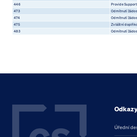
446
Provide Suppor
473
Odmítnutí žádos
474
Odmítnutí žádos
475
Zvláštní doplňk
483
Odmítnutí žádos
Odkaz
Úřední de