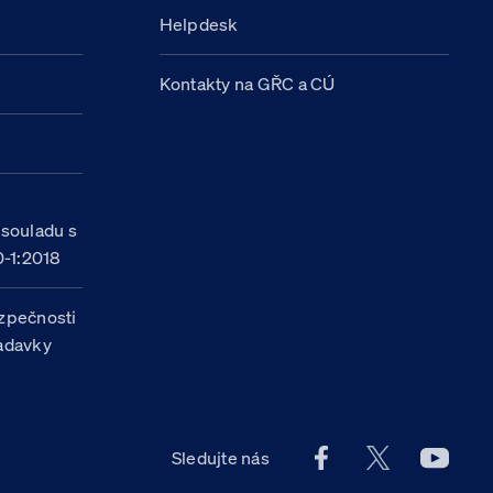
Helpdesk
Kontakty na GŘC a CÚ
h
 souladu s
-1:2018
zpečnosti
žadavky
Facebook účet Celn
X účet Celní
Youtu
Sledujte nás