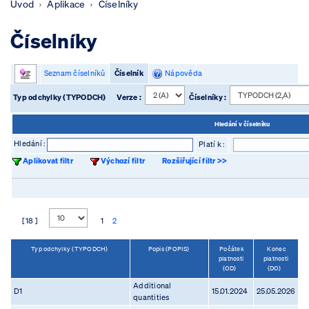
Úvod
Aplikace
Číselníky
Číselníky
Seznam číselníků
Číselník
Nápověda
Typ odchylky (TYPODCH)
Verze :
Číselníky :
Hledání v číselníku
Hledání :
Platí k :
Aplikovat filtr
Výchozí filtr
Rozšiřující filtr >>
[ 18 ]
1
2
Typ odchylky (TYPODCH)
Popis (POPIS)
Počátek
Konec
platnosti
platnosti
(OD)
(DO)
Additional
D1
15.01.2024
25.05.2026
quantities