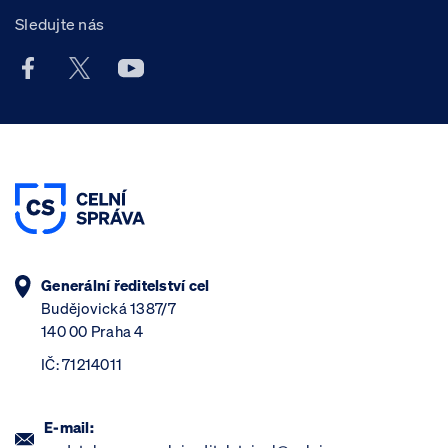
Sledujte nás
Facebook účet Celní správy ČR
X účet Celní správy ČR
Youtube účet Celní správy ČR
Generální ředitelství cel
Budějovická 1387/7
140 00 Praha 4
IČ: 71214011
E-mail: