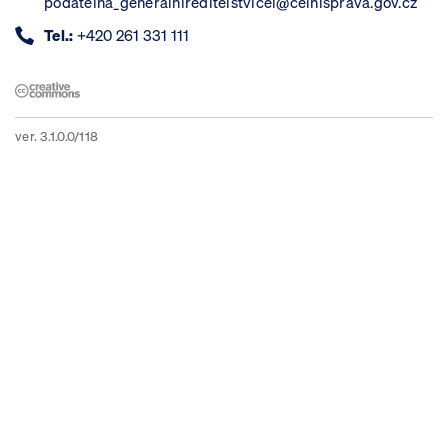
podatelna_generalnireditelstvicel@celnisprava.gov.cz
Tel.:
+420 261 331 111
ver. 3.1.0.0/118