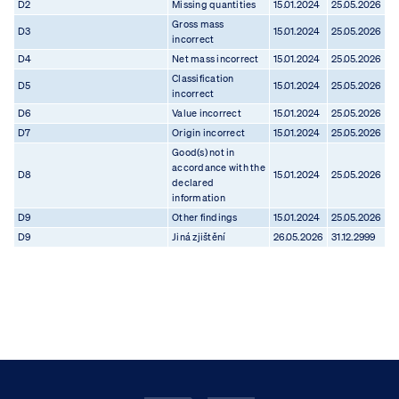
D2
Missing quantities
15.01.2024
25.05.2026
Gross mass
D3
15.01.2024
25.05.2026
incorrect
D4
Net mass incorrect
15.01.2024
25.05.2026
Classification
D5
15.01.2024
25.05.2026
incorrect
D6
Value incorrect
15.01.2024
25.05.2026
D7
Origin incorrect
15.01.2024
25.05.2026
Good(s) not in
accordance with the
D8
15.01.2024
25.05.2026
declared
information
D9
Other findings
15.01.2024
25.05.2026
D9
Jiná zjištění
26.05.2026
31.12.2999