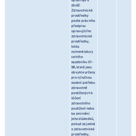
uplatňuje u
zboží:
Zdravotnické
prostředky
podle právního
předpisu
upravujícího
zdravotnické
prostředky,
kódu
nomenklatury
celního
sazebníku 01 -
96, které jsou
obvykle určeny
pro výlučnou
osobní potřebu
zdravotně
postižených k
léčení
zdravotního
postižení nebo
ke zmírnění
jeho důsledků,
pokud se jedná
o zdravotnické
prostředky,