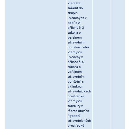
které lze
zařadit do
skupin
uvedených v
oddíle A
přílohy č. 3
zákona o
veřejném
zdravotním
pojištění nebo
které jsou
uvedeny v
příloze č. 4
zákona o
veřejném
zdravotním
pojištění, s
výjimkou
zdravotnických
prostředků,
které jsou
zahrnuty v
těchto druzích
(typech)
zdravotnických
prostředků