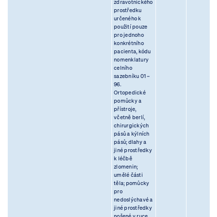
zdravotnického
prostředku
určeného k
použití pouze
pro jednoho
konkrétního
pacienta, kódu
nomenklatury
celního
sazebníku 01 –
96.
Ortopedické
pomůcky a
přístroje,
včetně berlí,
chirurgických
pásů a kýlních
pásů; dlahy a
jiné prostředky
k léčbě
zlomenin;
umělé části
těla; pomůcky
pro
nedoslýchavé a
jiné prostředky
nošené v ruce