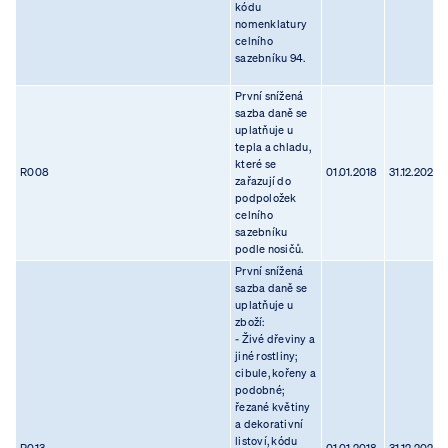
kódu
nomenklatury
celního
sazebníku 94.
První snížená
sazba daně se
uplatňuje u
tepla a chladu,
které se
R008
01.01.2018
31.12.2023
zařazují do
podpoložek
celního
sazebníku
podle nosičů.
První snížená
sazba daně se
uplatňuje u
zboží:
- Živé dřeviny a
jiné rostliny;
cibule, kořeny a
podobné;
řezané květiny
a dekorativní
listoví, kódu