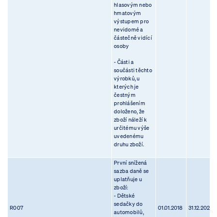
hlasovým nebo
hmatovým
výstupem pro
nevidomé a
částečně vidící
osoby
- Části a
součásti těchto
výrobků, u
kterých je
čestným
prohlášením
doloženo, že
zboží náleží k
určitému výše
uvedenému
druhu zboží.
První snížená
sazba daně se
uplatňuje u
zboží:
- Dětské
sedačky do
R007
01.01.2018
31.12.2023
automobilů,