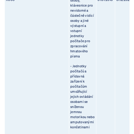
osoby,
klávesnice pro
nevidomé a
částečně vidící
osoby a jiné
výstupní a
vstupní
jednotky
počítače pro
zpracování
hmatového
písma
- Jednotky
počítačů a
přídavná
zařízení k
počítačům
umožňující
jejich ovládání
osobami se
sníženou
jemnou
motorikou nebo
amputovanými
končetinami