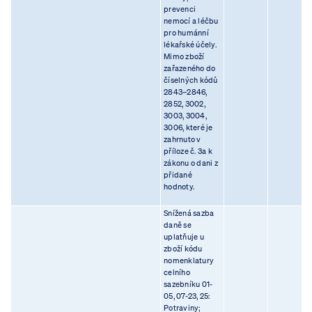
prevenci
nemocí a léčbu
pro humánní
lékařské účely.
Mimo zboží
zařazeného do
číselných kódů
2843–2846,
2852, 3002,
3003, 3004,
3006, které je
zahrnuto v
příloze č. 3a k
zákonu o dani z
přidané
hodnoty.
Snížená sazba
daně se
uplatňuje u
zboží kódu
nomenklatury
celního
sazebníku 01-
05, 07-23, 25:
Potraviny;