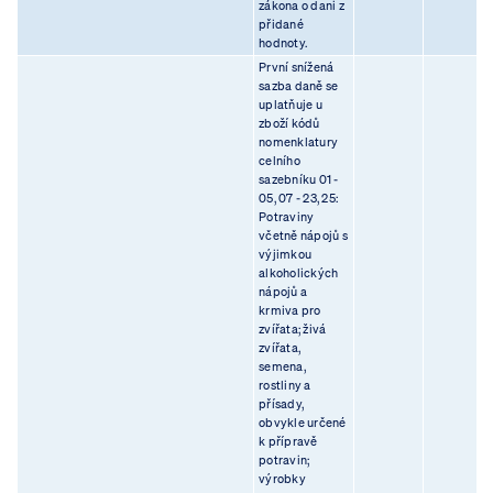
zákona o dani z
přidané
hodnoty.
První snížená
sazba daně se
uplatňuje u
zboží kódů
nomenklatury
celního
sazebníku 01 -
05, 07 - 23, 25:
Potraviny
včetně nápojů s
výjimkou
alkoholických
nápojů a
krmiva pro
zvířata; živá
zvířata,
semena,
rostliny a
přísady,
obvykle určené
k přípravě
potravin;
výrobky