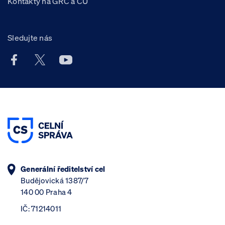
Kontakty na GŘC a CÚ
Sledujte nás
Facebook účet Celní správy ČR
X účet Celní správy ČR
Youtube účet Celní správy ČR
Generální ředitelství cel
Budějovická 1387/7
140 00 Praha 4
IČ: 71214011