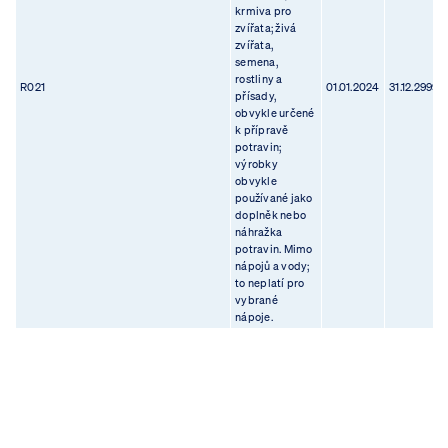
krmiva pro
zvířata; živá
zvířata,
semena,
rostliny a
R021
01.01.2024
31.12.2999
přísady,
obvykle určené
k přípravě
potravin;
výrobky
obvykle
používané jako
doplněk nebo
náhražka
potravin. Mimo
nápojů a vody;
to neplatí pro
vybrané
nápoje.