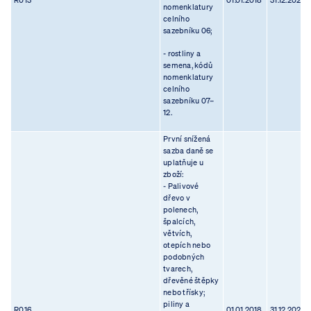
R013
01.01.2018
31.12.2023
nomenklatury
celního
sazebníku 06;
- rostliny a
semena, kódů
nomenklatury
celního
sazebníku 07–
12.
První snížená
sazba daně se
uplatňuje u
zboží:
- Palivové
dřevo v
polenech,
špalcích,
větvích,
otepích nebo
podobných
tvarech,
dřevěné štěpky
nebo třísky;
piliny a
R016
01.01.2018
31.12.2023