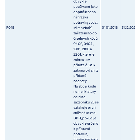
obvykle
používané jako
doplněk nebo
náhražka
potravin; voda.
R018
01.01.2018
31.12.2023
Mimo zboží
zařazeného do
číselných kódů
0402, 0404,
1901, 2106 a
2201, které je
zahrnuto v
příloze č. 3a k
zákonu o dani z
přidané
hodnoty.
Na zboží kódu
nomenklatury
celního
sazebníku 25 se
vztahuje první
snížená sazba
DPH, pokud je
obvykle určeno
k přípravě
potravin,
používáno jako