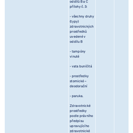
oddílů B a C
přílohy č. 3:
- všechny druhy
(typy)
zdravotnických
prostředků
uvedené v
oddílu B
- tampóny
vinuté
- vata buničitá
- prostředky
stomické –
deodorační
- paruka.
Zdravotnické
prostředky
podle právního
předpisu
upravujícího
zdravotnické