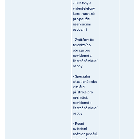
- Telefony a
videotelefony
konstruované
pro použití
neslyšícími
osobami
- Zvětšovače
televizního
obrazu pro
nevidomé a
částečně vidící
osoby
- Speciální
akustické nebo
vizuální
přístroje pro
neslyšící,
nevidomé a
částečně vidící
osoby
- Ruční
ovládání
nožních pedálů,