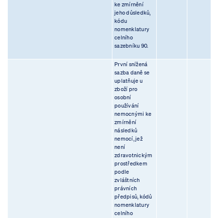
ke zmírnění
jeho důsledků,
kódu
nomenklatury
celního
sazebníku 90.
První snížená
sazba daně se
uplatňuje u
zboží pro
osobní
používání
nemocnými ke
zmírnění
následků
nemocí, jež
není
zdravotnickým
prostředkem
podle
zvláštních
právních
předpisů, kódů
nomenklatury
celního