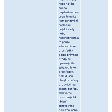
nebo na těle
anebo
implantované v
organismu ke
kompenzování
následků
nějaké vady
nebo
neschopnosti, a
to pouze
zdravotnické
prostředky
podle právního
předpisu
upravujícího
zdravotnické
prostředky,
pokud jsou
obvykle určeny
pro výlučnou
osobní potřebu
zdravotně
postižených k
léčení
zdravotního
postižení nebo