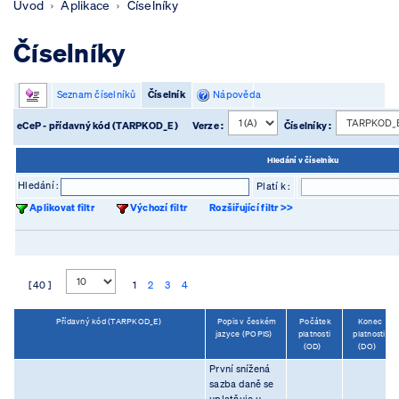
Úvod
Aplikace
Číselníky
Číselníky
Seznam číselníků
Číselník
Nápověda
eCeP - přídavný kód (TARPKOD_E)
Verze :
Číselníky :
Hledání v číselníku
Hledání :
Platí k :
Aplikovat filtr
Výchozí filtr
Rozšiřující filtr >>
[ 40 ]
1
2
3
4
Přídavný kód (TARPKOD_E)
Popis v českém
Počátek
Konec
jazyce (POPIS)
platnosti
platnosti
(OD)
(DO)
První snížená
sazba daně se