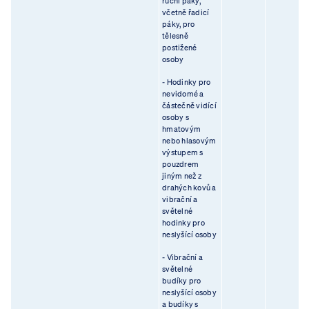
ruční páky,
včetně řadicí
páky, pro
tělesně
postižené
osoby
- Hodinky pro
nevidomé a
částečně vidící
osoby s
hmatovým
nebo hlasovým
výstupem s
pouzdrem
jiným než z
drahých kovů a
vibrační a
světelné
hodinky pro
neslyšící osoby
- Vibrační a
světelné
budíky pro
neslyšící osoby
a budíky s