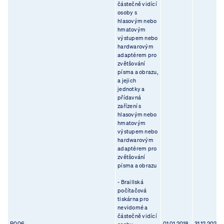
částečně vidící
osoby s
hlasovým nebo
hmatovým
výstupem nebo
hardwarovým
adaptérem pro
zvětšování
písma a obrazu,
a jejich
jednotky a
přídavná
zařízení s
hlasovým nebo
hmatovým
výstupem nebo
hardwarovým
adaptérem pro
zvětšování
písma a obrazu
- Braillská
počítačová
tiskárna pro
nevidomé a
částečně vidící
R006
01.01.2018
31.12.2023