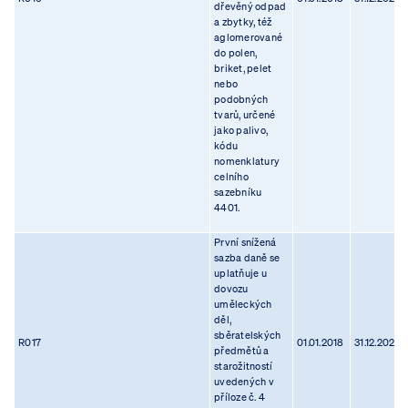
dřevěný odpad
a zbytky, též
aglomerované
do polen,
briket, pelet
nebo
podobných
tvarů, určené
jako palivo,
kódu
nomenklatury
celního
sazebníku
4401.
První snížená
sazba daně se
uplatňuje u
dovozu
uměleckých
děl,
sběratelských
R017
01.01.2018
31.12.2023
předmětů a
starožitností
uvedených v
příloze č. 4