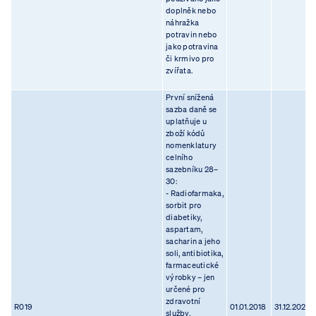
doplněk nebo
náhražka
potravin nebo
jako potravina
či krmivo pro
zvířata.
První snížená
sazba daně se
uplatňuje u
zboží kódů
nomenklatury
celního
sazebníku 28–
30:
- Radiofarmaka,
sorbit pro
diabetiky,
aspartam,
sacharin a jeho
soli, antibiotika,
farmaceutické
výrobky – jen
určené pro
zdravotní
R019
01.01.2018
31.12.2023
služby,