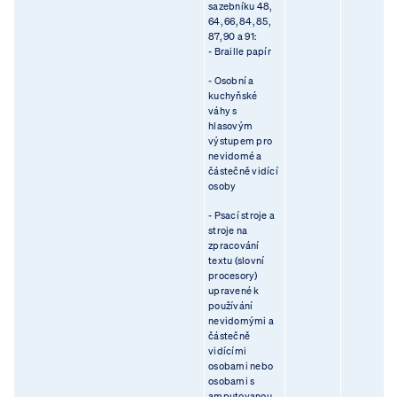
sazebníku 48,
64, 66, 84, 85,
87, 90 a 91:
- Braille papír
- Osobní a
kuchyňské
váhy s
hlasovým
výstupem pro
nevidomé a
částečně vidící
osoby
- Psací stroje a
stroje na
zpracování
textu (slovní
procesory)
upravené k
používání
nevidomými a
částečně
vidícími
osobami nebo
osobami s
amputovanou