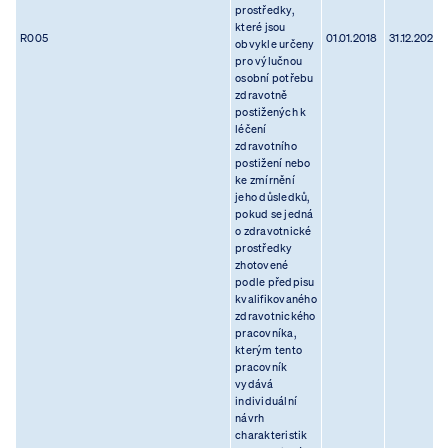
prostředky,
které jsou
R005
01.01.2018
31.12.2023
obvykle určeny
pro výlučnou
osobní potřebu
zdravotně
postižených k
léčení
zdravotního
postižení nebo
ke zmírnění
jeho důsledků,
pokud se jedná
o zdravotnické
prostředky
zhotovené
podle předpisu
kvalifikovaného
zdravotnického
pracovníka,
kterým tento
pracovník
vydává
individuální
návrh
charakteristik