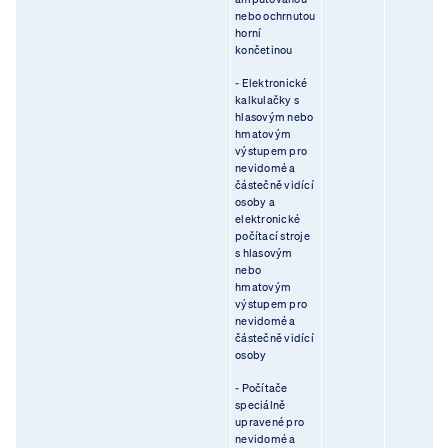
nebo ochrnutou
horní
končetinou
- Elektronické
kalkulačky s
hlasovým nebo
hmatovým
výstupem pro
nevidomé a
částečně vidící
osoby a
elektronické
počítací stroje
s hlasovým
nebo
hmatovým
výstupem pro
nevidomé a
částečně vidící
osoby
- Počítače
speciálně
upravené pro
nevidomé a