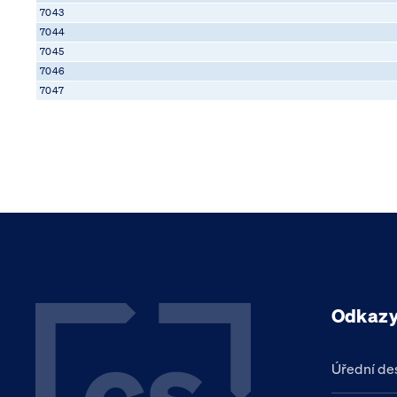
7043
7044
7045
7046
7047
Odkaz
Úřední de