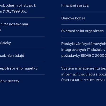
vobodném přístupu k
Finanční správa
m (106/1999 Sb.)
Daňová kobra
ní za nezákonná
í
Světová celní organizace
akázky
Poskytování systémovýc
integrovaných IT služeb v
sobních údajů
požadavky ISO/IEC 20000
nepotřebného majetku
Systém managementu be
informací v souladu s po
ČSN ISO/IEC 27001:2023
dené dotazy