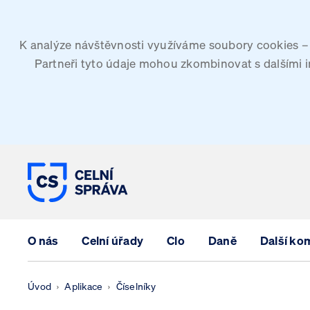
K analýze návštěvnosti využíváme soubory cookies – G
Partneři tyto údaje mohou zkombinovat s dalšími inf
CELNÍ SPRÁVA ČESKÉ REPUBLIK
O nás
Celní úřady
Clo
Daně
Další ko
Úvod
Aplikace
Číselníky