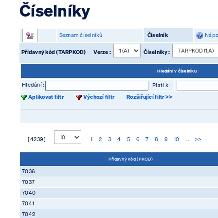
Číselníky
Seznam číselníků
Číselník
Nápo
Přídavný kód (TARPKOD)
Verze :
Číselníky :
Hledání v číselníku
Hledání :
Platí k :
Aplikovat filtr
Výchozí filtr
Rozšiřující filtr >>
[ 4239 ]
1
2
3
4
5
6
7
8
9
10
...
>>
Přídavný kód (PKOD)
7036
7037
7040
7041
7042