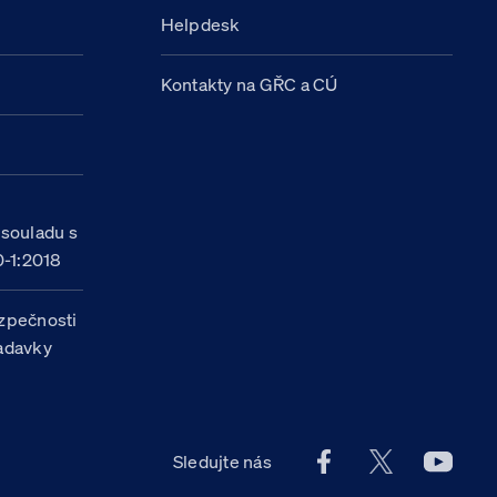
Helpdesk
Kontakty na GŘC a CÚ
h
 souladu s
-1:2018
zpečnosti
žadavky
Facebook účet Celn
X účet Celní
Youtu
Sledujte nás