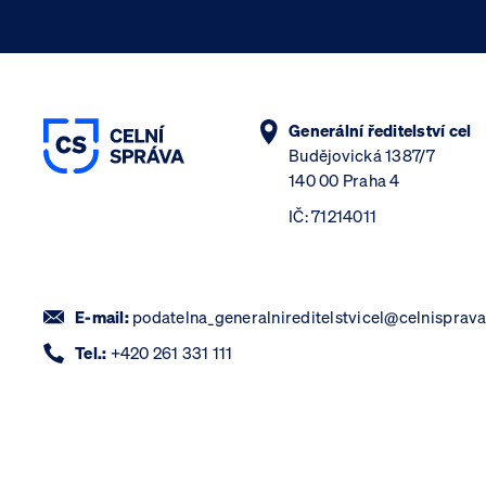
Generální ředitelství cel
Budějovická 1387/7
140 00 Praha 4
IČ: 71214011
E-mail:
podatelna_generalnireditelstvicel@celnisprava
Tel.:
+420 261 331 111