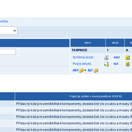
věda
Ident.
Verze
S
TARPKOD
1
A
Schéma (xsd)
xml
Popis strukt.
txt
dbf
+
fpt
Popis (je uložen v memo položce) (POPIS)
Přídavný kód pro zemědělské komponenty, dodatečné clo z cukru a mouky (
Přídavný kód pro zemědělské komponenty, dodatečné clo z cukru a mouky (
Přídavný kód pro zemědělské komponenty, dodatečné clo z cukru a mouky (
Přídavný kód pro zemědělské komponenty, dodatečné clo z cukru a mouky (
Přídavný kód pro zemědělské komponenty, dodatečné clo z cukru a mouky (