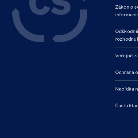
Zákon o s
informací
Odškodně
rozhodnut
Veřejné z
Ochrana o
Nabídka 
Často kla