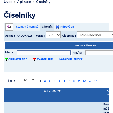
Úvod
Aplikace
Číselníky
Číselníky
Seznam číselníků
Číselník
Nápověda
Odkaz (TARODKAZ)
Verze :
Číselníky :
Hledání v číselníku
Hledání :
Platí k :
Aplikovat filtr
Výchozí filtr
Rozšiřující filtr >>
[ 3177 ]
1
2
3
4
5
6
7
8
9
10
...
>>
Odkaz (ODKAZ)
Popis 
memo
(
Pozor! 
může p