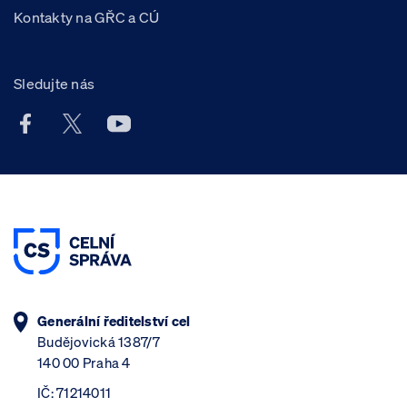
Kontakty na GŘC a CÚ
Sledujte nás
Facebook účet Celní správy ČR
X účet Celní správy ČR
Youtube účet Celní správy ČR
Generální ředitelství cel
Budějovická 1387/7
140 00 Praha 4
IČ: 71214011