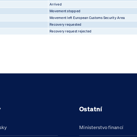
Arrived
Movement stopped
Movement left European Customs Security Area
Recovery requested
Recovery request rejected
y
Ostatní
sky
Ministerstvo financí