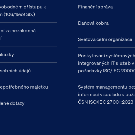
vobodném přístupu k
Finanční správa
m (106/1999 Sb.)
Daňová kobra
ní za nezákonná
í
Světová celní organizace
akázky
Poskytování systémovýc
integrovaných IT služeb v
sobních údajů
požadavky ISO/IEC 20000
nepotřebného majetku
Systém managementu be
informací v souladu s po
ČSN ISO/IEC 27001:2023
dené dotazy