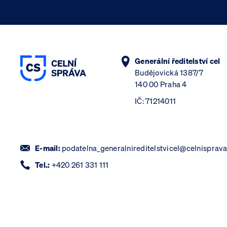
Generální ředitelství cel
Budějovická 1387/7
140 00 Praha 4
IČ: 71214011
E-mail:
podatelna_generalnireditelstvicel@celnisprava
Tel.:
+420 261 331 111