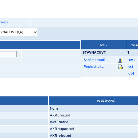
věda
Ident.
Verz
STAVNACUVT
1
Schéma (xsd)
xml
Popis strukt.
txt
dbf
Popis (POPIS)
None
AXR created
Invalidated
AXR requested
AXR rejected