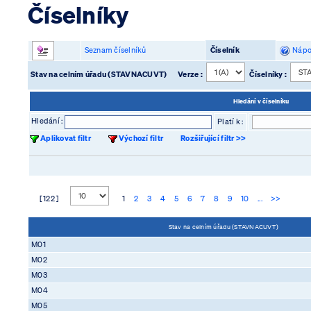
Číselníky
Seznam číselníků
Číselník
Nápo
Stav na celním úřadu (STAVNACUVT)
Verze :
Číselníky :
Hledání v číselníku
Hledání :
Platí k :
Aplikovat filtr
Výchozí filtr
Rozšiřující filtr >>
[ 122 ]
1
2
3
4
5
6
7
8
9
10
...
>>
Stav na celním úřadu (STAVNACUVT)
M01
M02
M03
M04
M05