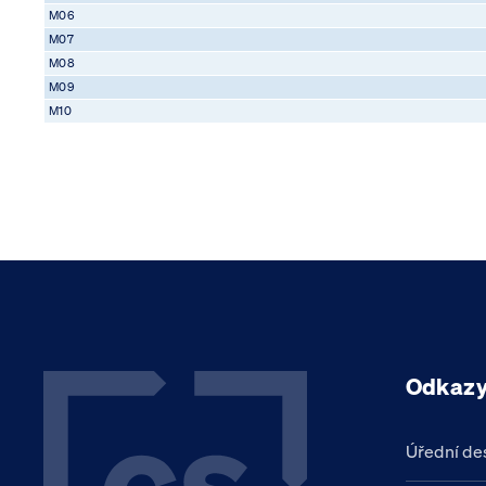
M06
M07
M08
M09
M10
Odkaz
Úřední de