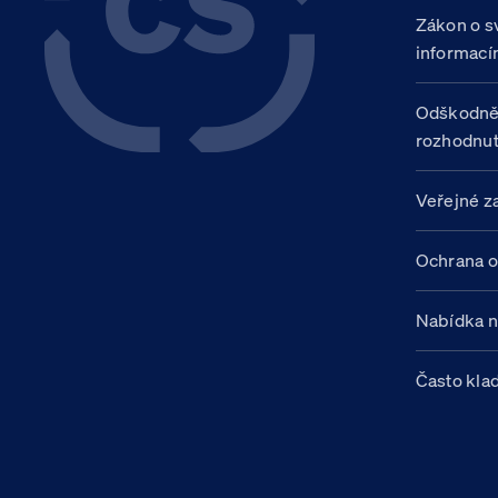
Zákon o s
informací
Odškodně
rozhodnut
Veřejné z
Ochrana o
Nabídka 
Často kla