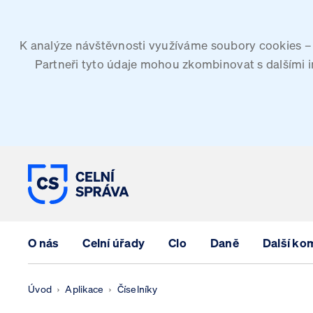
K analýze návštěvnosti využíváme soubory cookies – G
Partneři tyto údaje mohou zkombinovat s dalšími inf
CELNÍ SPRÁVA ČESKÉ REPUBLIK
O nás
Celní úřady
Clo
Daně
Další ko
Úvod
Aplikace
Číselníky