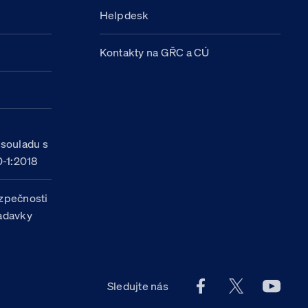
Helpdesk
Kontakty na GŘC a CÚ
h
 souladu s
-1:2018
zpečnosti
žadavky
Facebook účet Celn
X účet Celní
Youtu
Sledujte nás