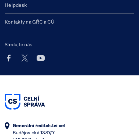
Helpdesk
Kontakty na GŘC a CÚ
Sledujte nás
Facebook účet Celní správy ČR
X účet Celní správy ČR
Youtube účet Celní správy ČR
Generální ředitelství cel
Budějovická 1387/7