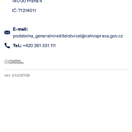
140 00 Praha 4
IČ: 71214011
E-mail:
podatelna_generalnireditelstvicel@celnisprava.gov.cz
Tel.:
+420 261 331 111
ver. 3.1.0.0/108