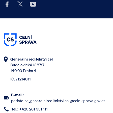
Facebook účet Celní správy ČR
X účet Celní správy ČR
Youtube účet Celní správy ČR
Generální ředitelství cel
Budějovická 1387/7
140 00 Praha 4
IČ: 71214011
E-mail:
podatelna_generalnireditelstvicel@celnisprava.gov.cz
Tel.:
+420 261 331 111