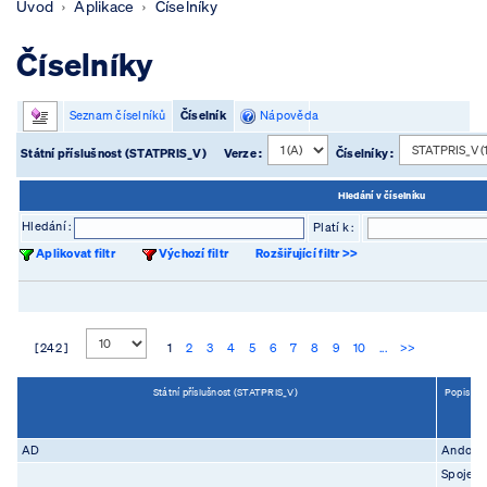
Úvod
Aplikace
Číselníky
Číselníky
Seznam číselníků
Číselník
Nápověda
Státní příslušnost (STATPRIS_V)
Verze :
Číselníky :
Hledání v číselníku
Hledání :
Platí k :
Aplikovat filtr
Výchozí filtr
Rozšiřující filtr >>
[ 242 ]
1
2
3
4
5
6
7
8
9
10
...
>>
Státní příslušnost (STATPRIS_V)
Popis (P
AD
Andorr
Spojené