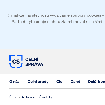
K analýze návštěvnosti využíváme soubory cookies – G
Partneři tyto údaje mohou zkombinovat s dalšími inf
CELNÍ SPRÁVA ČESKÉ REPUBLIK
O nás
Celní úřady
Clo
Daně
Další ko
Úvod
Aplikace
Číselníky