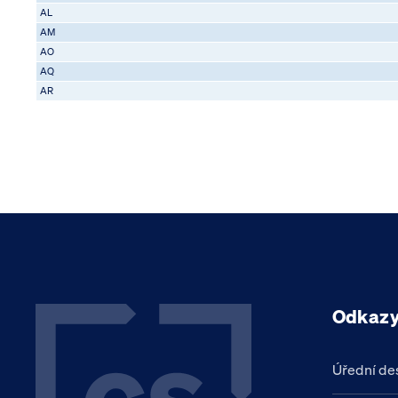
AL
AM
AO
AQ
AR
Odkaz
Úřední de