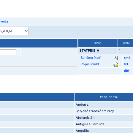
věda
Ident.
Verze
STATPRIS_A
1
Schéma (xsd)
xml
Popis strukt.
txt
dbf
Popis (POPIS)
Andorra
Spojené arabské emiráty
Afghánistán
Antigua a Barbuda
Anguilla