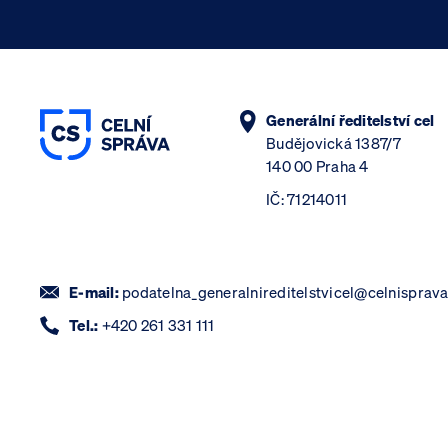
Generální ředitelství cel
Budějovická 1387/7
140 00 Praha 4
IČ: 71214011
E-mail:
podatelna_generalnireditelstvicel@celnisprava
Tel.:
+420 261 331 111