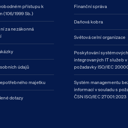
vobodném přístupu k
Finanční správa
m (106/1999 Sb.)
Daňová kobra
ní za nezákonná
í
Světová celní organizace
akázky
Poskytování systémovýc
integrovaných IT služeb v
sobních údajů
požadavky ISO/IEC 20000
nepotřebného majetku
Systém managementu be
informací v souladu s po
ČSN ISO/IEC 27001:2023
dené dotazy