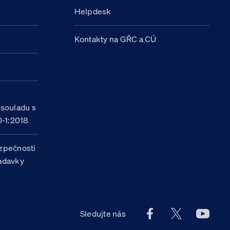
Helpdesk
Kontakty na GŘC a CÚ
h
 souladu s
-1:2018
zpečnosti
žadavky
Facebook účet Celn
X účet Celní
Youtu
Sledujte nás