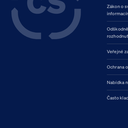
Zákon o s
informací
Odškodně
rozhodnut
Veřejné z
Ochrana o
Nabídka 
Často kla