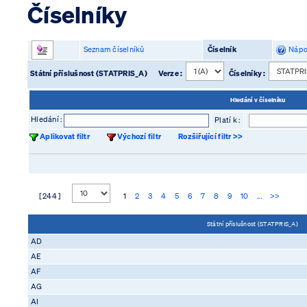
Číselníky
Seznam číselníků
Číselník
Nápo
Státní příslušnost (STATPRIS_A)
Verze :
Číselníky :
Hledání v číselníku
Hledání :
Platí k :
Aplikovat filtr
Výchozí filtr
Rozšiřující filtr >>
[ 244 ]
1
2
3
4
5
6
7
8
9
10
...
>>
Státní příslušnost (STATPRIS_A)
AD
AE
AF
AG
AI