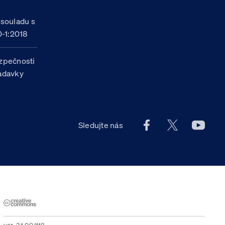
h
 souladu s
-1:2018
zpečnosti
žadavky
Facebook účet Celn
X účet Celní
Youtu
Sledujte nás