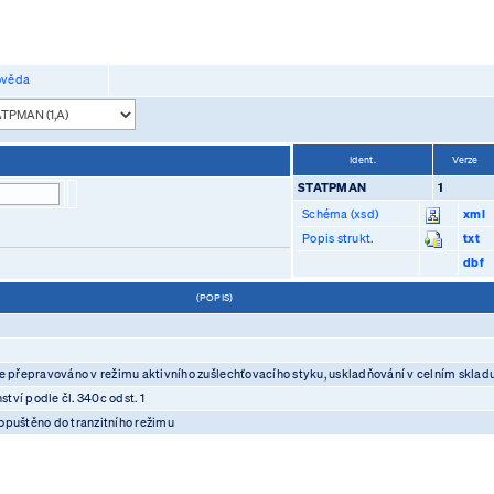
věda
Ident.
Verze
STATPMAN
1
Schéma (xsd)
xml
Popis strukt.
txt
dbf
(POPIS)
 je přepravováno v režimu aktivního zušlechťovacího styku, uskladňování v celním sklad
tví podle čl. 340c odst. 1
ropuštěno do tranzitního režimu