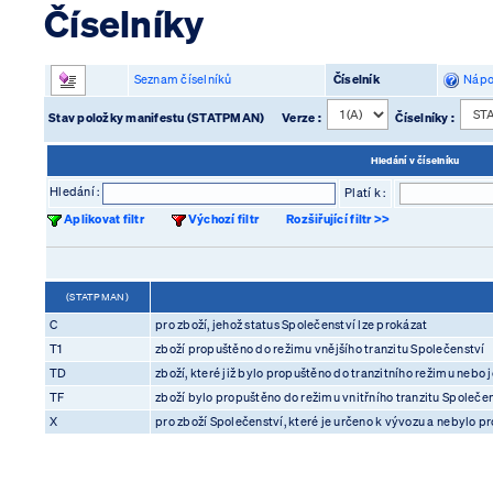
Číselníky
Seznam číselníků
Číselník
Nápo
Stav položky manifestu (STATPMAN)
Verze :
Číselníky :
Hledání v číselníku
Hledání :
Platí k :
Aplikovat filtr
Výchozí filtr
Rozšiřující filtr >>
(STATPMAN)
C
pro zboží, jehož status Společenství lze prokázat
T1
zboží propuštěno do režimu vnějšího tranzitu Společenství
TD
zboží, které již bylo propuštěno do tranzitního režimu nebo
TF
zboží bylo propuštěno do režimu vnitřního tranzitu Společens
X
pro zboží Společenství, které je určeno k vývozu a nebylo p