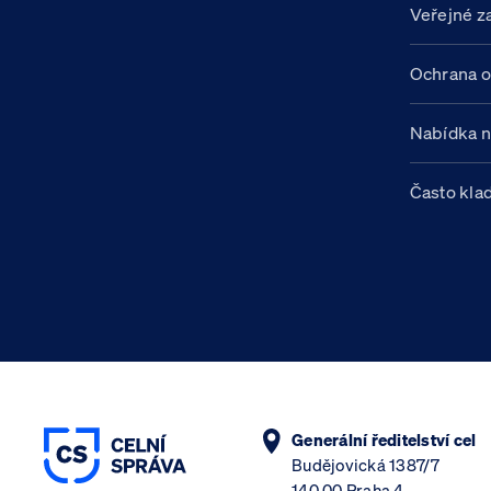
Veřejné z
Ochrana o
Nabídka 
Často kla
Generální ředitelství cel
Budějovická 1387/7
140 00 Praha 4