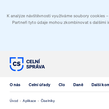
K analýze návštěvnosti využíváme soubory cookies – G
Partneři tyto údaje mohou zkombinovat s dalšími inf
CELNÍ SPRÁVA ČESKÉ REPUBLIK
O nás
Celní úřady
Clo
Daně
Další ko
Úvod
Aplikace
Číselníky