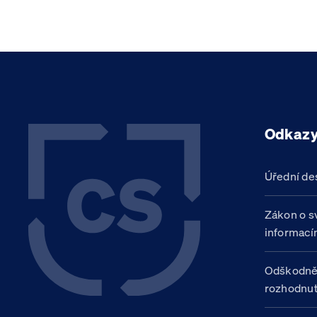
Odkaz
Úřední de
Zákon o s
informací
Odškodně
rozhodnut