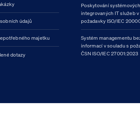
akázky
Poskytování systémovýc
integrovaných IT služeb v
sobních údajů
požadavky ISO/IEC 20000
nepotřebného majetku
Systém managementu be
informací v souladu s po
ČSN ISO/IEC 27001:2023
dené dotazy