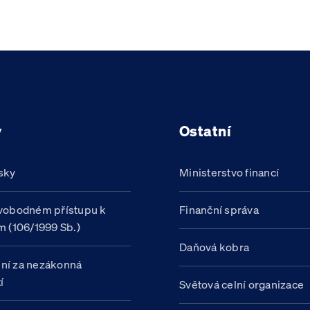
y
Ostatní
sky
Ministerstvo financí
vobodném přístupu k
Finanční správa
m (106/1999 Sb.)
Daňová kobra
ní za nezákonná
í
Světová celní organizace