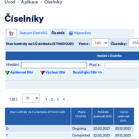
Úvod
Aplikace
Číselníky
Číselníky
Seznam číselníků
Číselník
Nápověda
Stav kontroly na CÚ dohledu (STAKOCUD)
Verze :
Číselníky :
Hledání v číselníku
Hledání :
Platí k :
Aplikovat filtr
Výchozí filtr
Rozšiřující filtr >>
[ 32 ]
1
2
3
4
Stav kontroly na CÚ dohledu (STAKOCUD)
Popis
Počátek
Konec
(POPIS)
platnosti (OD)
platnosti
(DO)
0
Ongoing
22.02.2021
20.12.2021
1
Completed
22.02.2021
20.12.2021