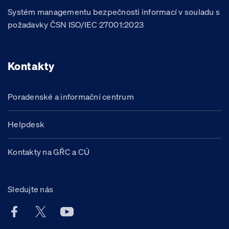
Systém managementu bezpečnosti informací v souladu s
požadavky ČSN ISO/IEC 27001:2023
Kontakty
Poradenské a informační centrum
Helpdesk
Kontakty na GŘC a CÚ
Sledujte nás
Facebook účet Celní správy ČR
X účet Celní správy ČR
Youtube účet Celní správy ČR