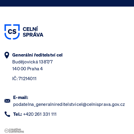
Generální ředitelství cel
Budějovická 1387/7
140 00 Praha 4
IČ: 71214011
E-mail:
podatelna_generalnireditelstvicel@celnisprava.gov.cz
Tel.:
+420 261 331 111