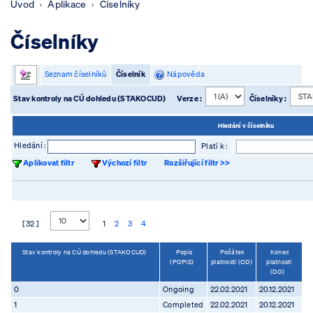
Úvod
Aplikace
Číselníky
Číselníky
Seznam číselníků
Číselník
Nápověda
Stav kontroly na CÚ dohledu (STAKOCUD)
Verze :
Číselníky :
Hledání v číselníku
Hledání :
Platí k :
Aplikovat filtr
Výchozí filtr
Rozšiřující filtr >>
[ 32 ]
1
2
3
4
Stav kontroly na CÚ dohledu (STAKOCUD)
Popis
Počátek
Konec
(POPIS)
platnosti (OD)
platnosti
(DO)
0
Ongoing
22.02.2021
20.12.2021
1
Completed
22.02.2021
20.12.2021