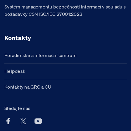
Systém managementu bezpečnosti informací v souladu s
požadavky ČSN ISO/IEC 27001:2023
Kontakty
Poradenské a informační centrum
Helpdesk
Kontakty na GŘC a CÚ
Sledujte nás
Facebook účet Celní správy ČR
X účet Celní správy ČR
Youtube účet Celní správy ČR