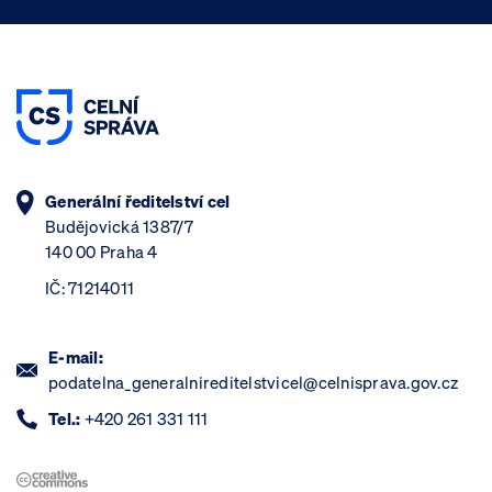
Generální ředitelství cel
Budějovická 1387/7
140 00 Praha 4
IČ: 71214011
E-mail:
podatelna_generalnireditelstvicel@celnisprava.gov.cz
Tel.:
+420 261 331 111