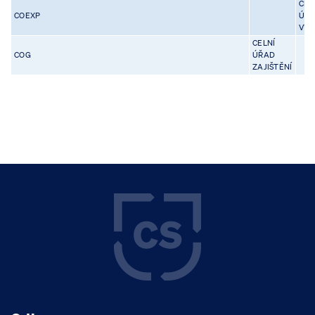
CEL
COEXP
ÚŘ
VÝV
CELNÍ
COG
ÚŘAD
ZAJIŠTĚNÍ