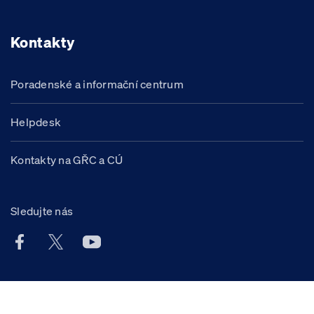
Kontakty
Poradenské a informační centrum
Helpdesk
Kontakty na GŘC a CÚ
Sledujte nás
Facebook účet Celní správy ČR
X účet Celní správy ČR
Youtube účet Celní správy ČR