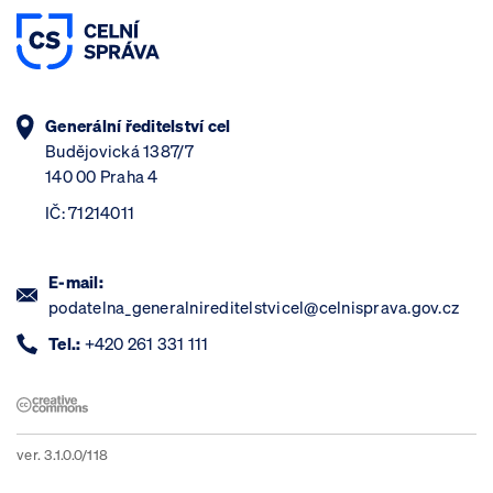
Generální ředitelství cel
Budějovická 1387/7
140 00 Praha 4
IČ: 71214011
E-mail:
podatelna_generalnireditelstvicel@celnisprava.gov.cz
Tel.:
+420 261 331 111
ver. 3.1.0.0/118