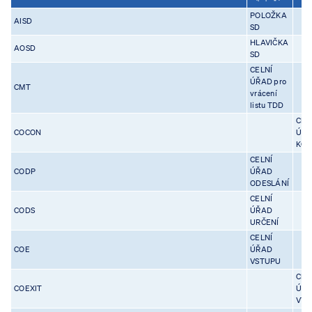
POLOŽKA
AISD
SD
HLAVIČKA
AOSD
SD
CELNÍ
ÚŘAD pro
CMT
vrácení
listu TDD
CEL
COCON
ÚŘ
KON
CELNÍ
CODP
ÚŘAD
ODESLÁNÍ
CELNÍ
CODS
ÚŘAD
URČENÍ
CELNÍ
COE
ÚŘAD
VSTUPU
CEL
COEXIT
ÚŘ
VÝS