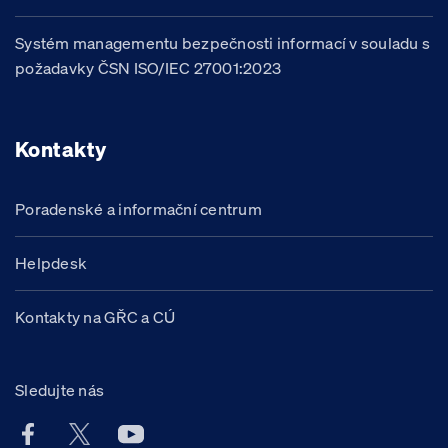
Systém managementu bezpečnosti informací v souladu s
požadavky ČSN ISO/IEC 27001:2023
Kontakty
Poradenské a informační centrum
Helpdesk
Kontakty na GŘC a CÚ
Sledujte nás
Facebook účet Celní správy ČR
X účet Celní správy ČR
Youtube účet Celní správy ČR