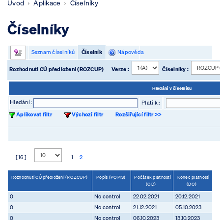
Úvod
Aplikace
Číselníky
Číselníky
Seznam číselníků
Číselník
Nápověda
Rozhodnutí CÚ předložení (ROZCUP)
Verze :
Číselníky :
Hledání v číselníku
Hledání :
Platí k :
Aplikovat filtr
Výchozí filtr
Rozšiřující filtr >>
[ 16 ]
1
2
Rozhodnutí CÚ předložení (ROZCUP)
Popis (POPIS)
Počátek platnosti
Konec platnosti
(OD)
(DO)
0
No control
22.02.2021
20.12.2021
0
No control
21.12.2021
05.10.2023
0
No control
06.10.2023
13.10.2023