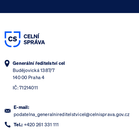
Generální ředitelství cel
Budějovická 1387/7
140 00 Praha 4
IČ: 71214011
E-mail:
podatelna_generalnireditelstvicel@celnisprava.gov.cz
Tel.:
+420 261 331 111