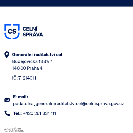
Generální ředitelství cel
Budějovická 1387/7
140 00 Praha 4
IČ: 71214011
E-mail:
podatelna_generalnireditelstvicel@celnisprava.gov.cz
Tel.:
+420 261 331 111