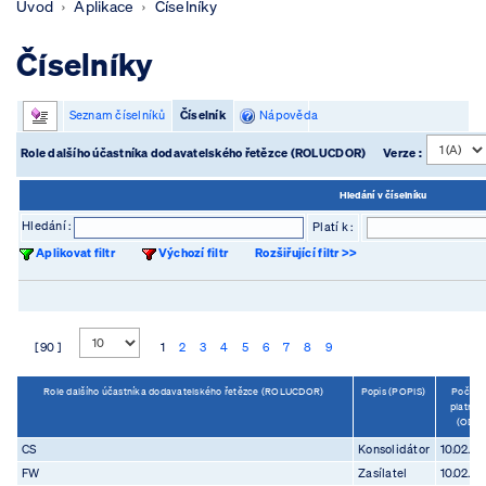
Úvod
Aplikace
Číselníky
Číselníky
Seznam číselníků
Číselník
Nápověda
Role dalšího účastníka dodavatelského řetězce (ROLUCDOR)
Verze :
Hledání v číselníku
Hledání :
Platí k :
Aplikovat filtr
Výchozí filtr
Rozšiřující filtr >>
[ 90 ]
1
2
3
4
5
6
7
8
9
Role dalšího účastníka dodavatelského řetězce (ROLUCDOR)
Popis (POPIS)
Počáte
platnost
(OD)
CS
Konsolidátor
10.02.20
FW
Zasílatel
10.02.20