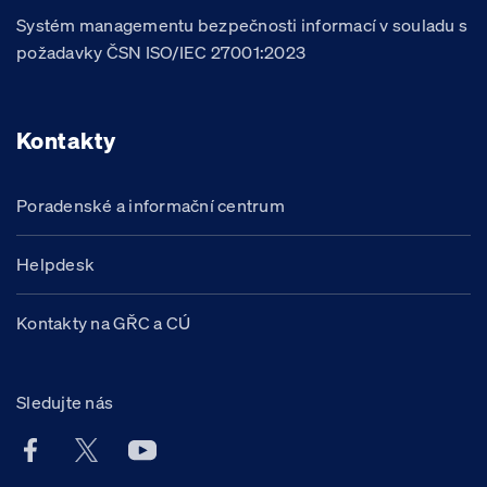
Systém managementu bezpečnosti informací v souladu s
požadavky ČSN ISO/IEC 27001:2023
Kontakty
Poradenské a informační centrum
Helpdesk
Kontakty na GŘC a CÚ
Sledujte nás
Facebook účet Celní správy ČR
X účet Celní správy ČR
Youtube účet Celní správy ČR