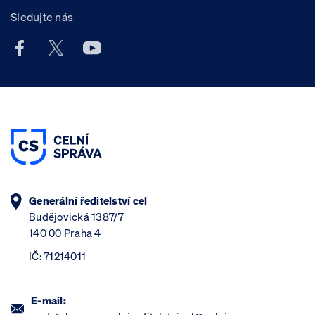
Sledujte nás
Facebook účet Celní správy ČR
X účet Celní správy ČR
Youtube účet Celní správy ČR
Generální ředitelství cel
Budějovická 1387/7
140 00 Praha 4
IČ: 71214011
E-mail: