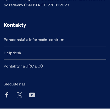
požadavky ČSN ISO/IEC 27001:2023
Kontakty
Poradenské a informační centrum
Helpdesk
Kontakty na GŘC a CÚ
Sledujte nás
Facebook účet Celní správy ČR
X účet Celní správy ČR
Youtube účet Celní správy ČR