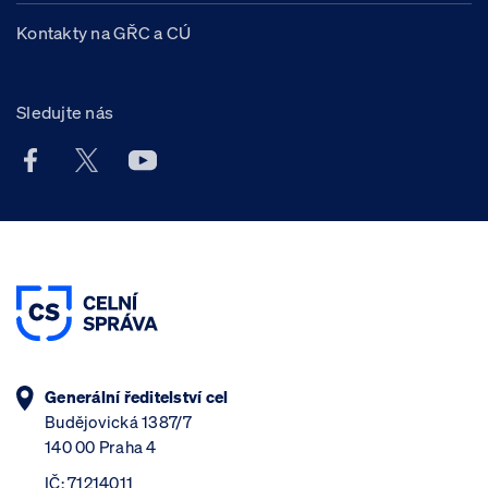
Kontakty na GŘC a CÚ
Sledujte nás
Facebook účet Celní správy ČR
X účet Celní správy ČR
Youtube účet Celní správy ČR
Generální ředitelství cel
Budějovická 1387/7
140 00 Praha 4
IČ: 71214011