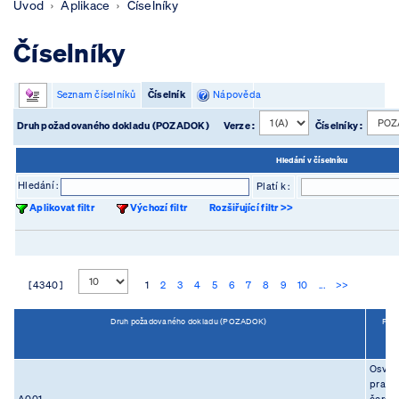
Úvod
Aplikace
Číselníky
Číselníky
Seznam číselníků
Číselník
Nápověda
Druh požadovaného dokladu (POZADOK)
Verze :
Číselníky :
Hledání v číselníku
Hledání :
Platí k :
Aplikovat filtr
Výchozí filtr
Rozšiřující filtr >>
[ 4340 ]
1
2
3
4
5
6
7
8
9
10
...
>>
Druh požadovaného dokladu (POZADOK)
Popi
Osvěd
pravos