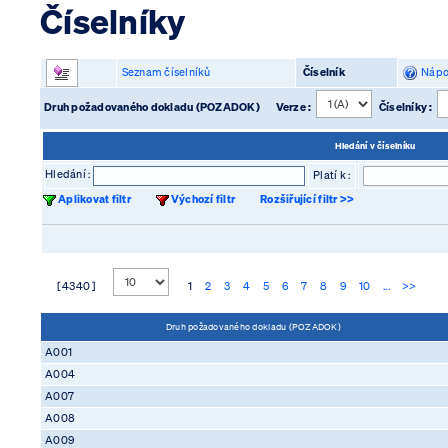
Číselníky
Seznam číselníků
Číselník
Nápo
Druh požadovaného dokladu (POZADOK)
Verze :
Číselníky :
Hledání v číselníku
Hledání :
Platí k :
Aplikovat filtr
Výchozí filtr
Rozšiřující filtr >>
[ 4340 ]
1
2
3
4
5
6
7
8
9
10
...
>>
Druh požadovaného dokladu (POZADOK)
A001
A004
A007
A008
A009