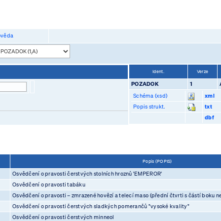
věda
Ident.
Verze
POZADOK
1
Schéma (xsd)
xml
Popis strukt.
txt
dbf
Popis (POPIS)
Osvědčení o pravosti čerstvých stolních hroznů 'EMPEROR'
Osvědčení o pravosti tabáku
Osvědčení o pravosti – zmrazené hovězí a telecí maso (přední čtvrti s částí boku n
Osvědčení o pravosti čerstvých sladkých pomerančů "vysoké kvality"
Osvědčení o pravosti čerstvých minneol