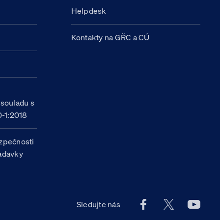
Helpdesk
Kontakty na GŘC a CÚ
h
 souladu s
-1:2018
zpečnosti
žadavky
Facebook účet Celn
X účet Celní
Youtu
Sledujte nás