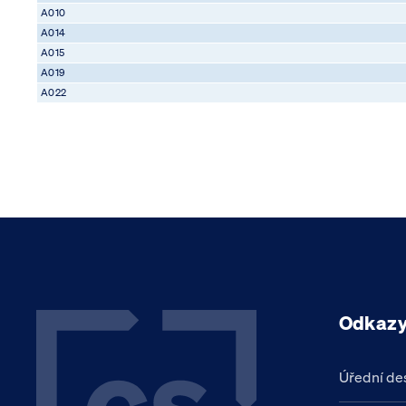
A010
A014
A015
A019
A022
Odkaz
Úřední de