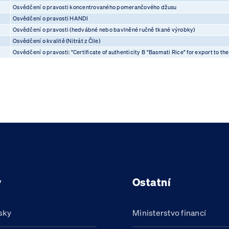
Osvědčení o pravosti koncentrovaného pomerančového džusu
Osvědčení o pravosti HANDI
Osvědčení o pravosti (hedvábné nebo bavlněné ručně tkané výrobky)
Osvědčení o kvalitě (Nitrát z Čile)
Osvědčení o pravosti: "Certificate of authenticity B "Basmati Rice" for export to
y
Ostatní
sky
Ministerstvo financí