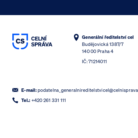
Generální ředitelství cel
Budějovická 1387/7
140 00 Praha 4
IČ: 71214011
E-mail:
podatelna_generalnireditelstvicel@celnisprava
Tel.:
+420 261 331 111