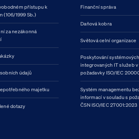
vobodném přístupu k
Finanční správa
m (106/1999 Sb.)
Daňová kobra
ní za nezákonná
í
Světová celní organizace
akázky
Poskytování systémovýc
integrovaných IT služeb v
sobních údajů
požadavky ISO/IEC 20000
nepotřebného majetku
Systém managementu be
informací v souladu s po
ČSN ISO/IEC 27001:2023
dené dotazy