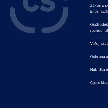
Zákon o s
informací
Odškodně
rozhodnut
Veřejné z
Ochrana o
Nabídka 
Často kla