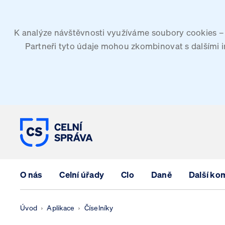
K analýze návštěvnosti využíváme soubory cookies – G
Partneři tyto údaje mohou zkombinovat s dalšími inf
CELNÍ SPRÁVA ČESKÉ REPUBLIK
O nás
Celní úřady
Clo
Daně
Další ko
Úvod
Aplikace
Číselníky