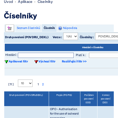
Úvod
Aplikace
Číselníky
Číselníky
Seznam číselníků
Číselník
Nápověda
Druh povolení (POVDRU_DEKL)
Verze :
Číselníky :
Hledání v číselníku
Hledání :
Platí k :
Aplikovat filtr
Výchozí filtr
Rozšiřující filtr >>
[ 11 ]
1
2
Druh povolení (POVDRUDEKL)
Popis (POPIS)
Počátek
Konec
povolení
povolení
(OD)
(DO)
OPO - Authorisation
for the use of outward