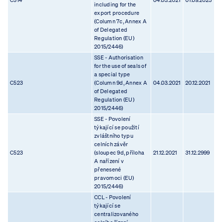
C514
04.03.2021
01.09.2023
including for the
export procedure
(Column 7c, Annex A
of Delegated
Regulation (EU)
2015/2446)
SSE - Authorisation
for the use of seals of
a special type
C523
(Column 9d, Annex A
04.03.2021
20.12.2021
of Delegated
Regulation (EU)
2015/2446)
SSE - Povolení
týkající se použití
zvláštního typu
celních závěr
C523
(sloupec 9d, příloha
21.12.2021
31.12.2999
A nařízení v
přenesené
pravomoci (EU)
2015/2446)
CCL - Povolení
týkající se
centralizovaného