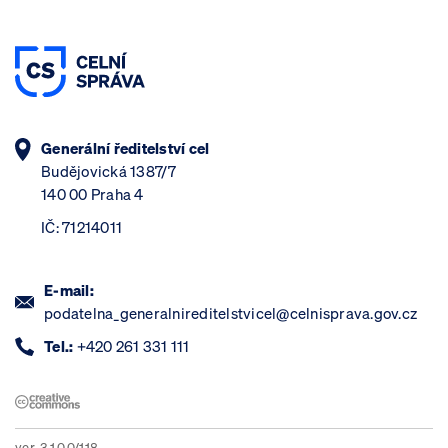
Generální ředitelství cel
Budějovická 1387/7
140 00 Praha 4
IČ: 71214011
E-mail:
podatelna_generalnireditelstvicel@celnisprava.gov.cz
Tel.:
+420 261 331 111
ver. 3.1.0.0/118