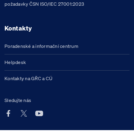
požadavky ČSN ISO/IEC 27001:2023
Kontakty
Poradenské a informační centrum
Helpdesk
Kontakty na GŘC a CÚ
Sledujte nás
Facebook účet Celní správy ČR
X účet Celní správy ČR
Youtube účet Celní správy ČR