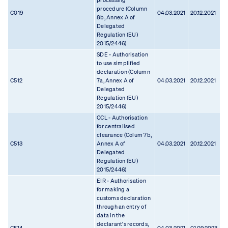
processing
procedure (Column
C019
04.03.2021
20.12.2021
8b, Annex A of
Delegated
Regulation (EU)
2015/2446)
SDE - Authorisation
to use simplified
declaration (Column
C512
7a, Annex A of
04.03.2021
20.12.2021
Delegated
Regulation (EU)
2015/2446)
CCL - Authorisation
for centralised
clearance (Colum 7b,
C513
Annex A of
04.03.2021
20.12.2021
Delegated
Regulation (EU)
2015/2446)
EIR - Authorisation
for making a
customs declaration
through an entry of
data in the
declarant's records,