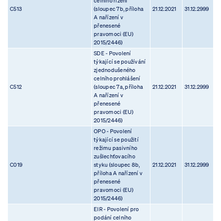
celního řízení
C513
(sloupec 7b, příloha
21.12.2021
31.12.2999
A nařízení v
přenesené
pravomoci (EU)
2015/2446)
SDE - Povolení
týkající se používání
zjednodušeného
celního prohlášení
C512
(sloupec 7a, příloha
21.12.2021
31.12.2999
A nařízení v
přenesené
pravomoci (EU)
2015/2446)
OPO - Povolení
týkající se použití
režimu pasivního
zušlechťovacího
C019
styku (sloupec 8b,
21.12.2021
31.12.2999
příloha A nařízení v
přenesené
pravomoci (EU)
2015/2446)
EIR - Povolení pro
podání celního