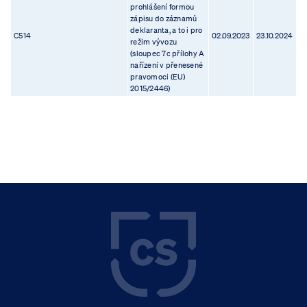
prohlášení formou
zápisu do záznamů
deklaranta, a to i pro
C514
02.09.2023
23.10.2024
režim vývozu
(sloupec 7c přílohy A
nařízení v přenesené
pravomoci (EU)
2015/2446)