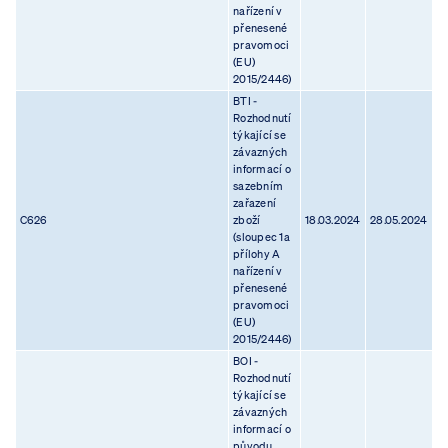
nařízení v
přenesené
pravomoci
(EU)
2015/2446)
BTI -
Rozhodnutí
týkající se
závazných
informací o
sazebním
zařazení
C626
zboží
18.03.2024
28.05.2024
(sloupec 1a
přílohy A
nařízení v
přenesené
pravomoci
(EU)
2015/2446)
BOI -
Rozhodnutí
týkající se
závazných
informací o
původu