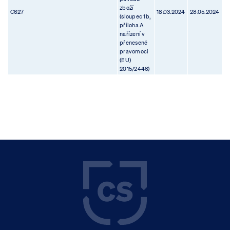
zboží
C627
18.03.2024
28.05.2024
(sloupec 1b,
příloha A
nařízení v
přenesené
pravomoci
(EU)
2015/2446)