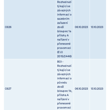
Rozhodnutí
týkající se
závazných
informací o
sazebním
zařazení
C626
zboží
06.10.2023
13.10.2023
(sloupec 1a
přílohy A
nařízení v
přenesené
pravomoci
(EU)
2015/2446)
BOI -
Rozhodnutí
týkající se
závazných
informací o
původu
zboží
C627
06.10.2023
13.10.2023
(sloupec 1b,
příloha A
nařízení v
přenesené
pravomoci