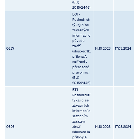
(EU)
2015/2446)
BOI -
Rozhodnutí
týkající se
závazných
informací o
původu
zboží
C627
14.10.2023
17.03.2024
(sloupec 1b,
příloha A
nařízení v
přenesené
pravomoci
(EU)
2015/2446)
BTI -
Rozhodnutí
týkající se
závazných
informací o
sazebním
zařazení
C626
zboží
14.10.2023
17.03.2024
(sloupec 1a
přílohy A