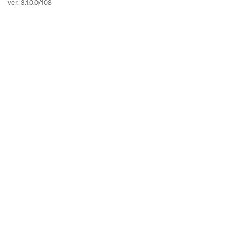
ver. 3.1.0.0/108