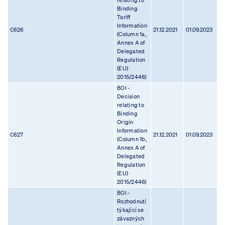
relating to
Binding
Tariff
Information
C626
21.12.2021
01.09.2023
(Column 1a,
Annex A of
Delegated
Regulation
(EU)
2015/2446)
BOI -
Decision
relating to
Binding
Origin
Information
C627
21.12.2021
01.09.2023
(Column 1b,
Annex A of
Delegated
Regulation
(EU)
2015/2446)
BOI -
Rozhodnutí
týkající se
závazných