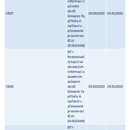
informací o
původu
zboží
C627
02.09.2023
05.10.2023
(sloupec 1b,
příloha A
nařízení v
přenesené
pravomoci
(EU)
2015/2446)
BTI -
Rozhodnutí
týkající se
závazných
informací o
sazebním
zařazení
C626
zboží
02.09.2023
05.10.2023
(sloupec 1a
přílohy A
nařízení v
přenesené
pravomoci
(EU)
2015/2446)
BTI -