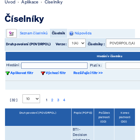
Úvod
Aplikace
Číselníky
Číselníky
Seznam číselníků
Číselník
Nápověda
Druh povolení (POVDRPOL)
Verze :
Číselníky :
Hledání v číselníku
Hledání :
Platí k :
Aplikovat filtr
Výchozí filtr
Rozšiřující filtr >>
[ 32 ]
1
2
3
4
Druh povolení (POVDRPOL)
Popis (POPIS)
Počátek
Konec
platnosti
platnosti
(OD)
(DO)
BTI -
Decision