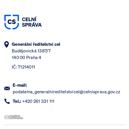
Generální ředitelství cel
Budějovická 1387/7
140 00 Praha 4
IČ: 71214011
E-mail:
podatelna_generalnireditelstvicel@celnisprava.gov.cz
Tel.:
+420 261 331 111