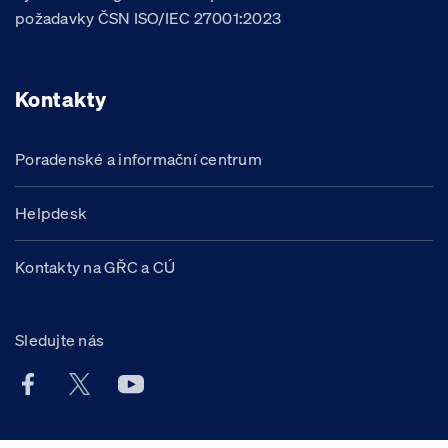
požadavky ČSN ISO/IEC 27001:2023
Kontakty
Poradenské a informační centrum
Helpdesk
Kontakty na GŘC a CÚ
Sledujte nás
Facebook účet Celní správy ČR
X účet Celní správy ČR
Youtube účet Celní správy ČR