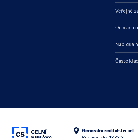
Veřejné z
Ochrana o
Nabídka 
Často kla
Generální ředitelství cel
Budějovická 1387/7