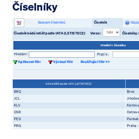
Číselníky
Seznam číselníků
Číselník
Nápo
Číselník kódů letišť podle IATA (LETISTECZ)
Verze :
Číselníky 
Hledání v číselníku
Hledání :
Platí k :
Aplikovat filtr
Výchozí filtr
Rozšiřující filtr >>
Kód letiště podle IATA (LETISTECZ)
BRQ
Brno
JCL
Jihočes
KLV
Karlovy
OSR
Ostrav
PED
Pardub
PRG
Praha -