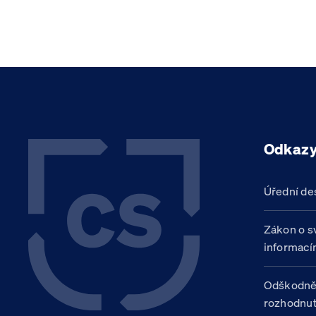
Odkaz
Úřední de
Zákon o s
informací
Odškodně
rozhodnut