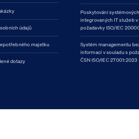
akázky
Poskytování systémovýc
integrovaných IT služeb v
sobních údajů
požadavky ISO/IEC 20000
nepotřebného majetku
Systém managementu be
informací v souladu s po
ČSN ISO/IEC 27001:2023
dené dotazy