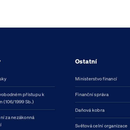
y
Ostatní
sky
Ministerstvo financí
vobodném přístupu k
Finanční správa
m (106/1999 Sb.)
Daňová kobra
ní za nezákonná
í
Světová celní organizace