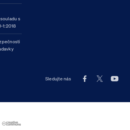
h
 souladu s
-1:2018
zpečnosti
žadavky
Facebook účet Celn
X účet Celní
Youtu
Sledujte nás