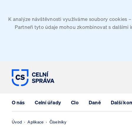
K analýze návštěvnosti využíváme soubory cookies – G
Partneři tyto údaje mohou zkombinovat s dalšími inf
CELNÍ SPRÁVA ČESKÉ REPUBLIK
O nás
Celní úřady
Clo
Daně
Další ko
Úvod
Aplikace
Číselníky