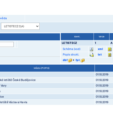
věda
:
Ident.
Verze
LETISTECZ
1
A
Schéma (xsd)
xml
Popis strukt.
txt
dbf
+
fpt
Město (POPIS)
01.10.2019
ké letiště České Budějovice
01.10.2019
 Vary
01.10.2019
a
01.10.2019
ice
01.10.2019
 letiště Václava Havla
01.10.2019