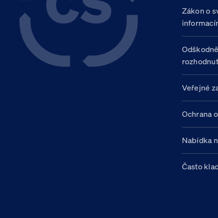
Zákon o s
informací
Odškodně
rozhodnut
Veřejné z
Ochrana o
Nabídka 
Často kla