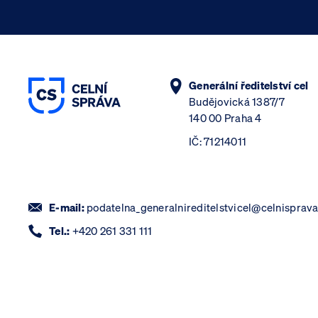
Generální ředitelství cel
Budějovická 1387/7
140 00 Praha 4
IČ: 71214011
E-mail:
podatelna_generalnireditelstvicel@celnisprava
Tel.:
+420 261 331 111