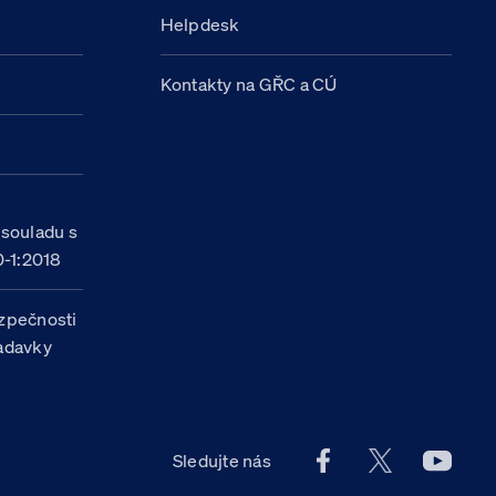
Helpdesk
Kontakty na GŘC a CÚ
h
 souladu s
-1:2018
zpečnosti
žadavky
Facebook účet Celn
X účet Celní
Youtu
Sledujte nás