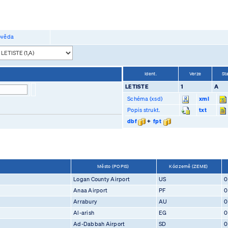
věda
Ident.
Verze
St
LETISTE
1
A
Schéma (xsd)
xml
Popis strukt.
txt
dbf
+
fpt
Město (POPIS)
Kód země (ZEME)
Logan County Airport
US
0
Anaa Airport
PF
0
Arrabury
AU
0
Al-arish
EG
0
Ad-Dabbah Airport
SD
0