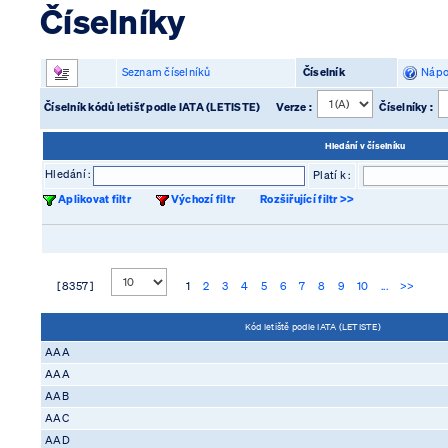
Číselníky
Seznam číselníků
Číselník
Nápo
Číselník kódů letišť podle IATA (LETISTE)
Verze :
Číselníky :
Hledání v číselníku
Hledání :
Platí k :
Aplikovat filtr
Výchozí filtr
Rozšiřující filtr >>
[ 8357 ]
1
2
3
4
5
6
7
8
9
10
...
>>
Kód letiště podle IATA (LETISTE)
AAA
AAA
AAB
AAC
AAD