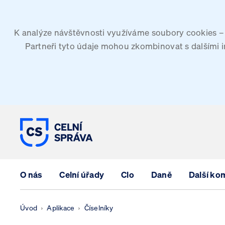
K analýze návštěvnosti využíváme soubory cookies – G
Partneři tyto údaje mohou zkombinovat s dalšími inf
CELNÍ SPRÁVA ČESKÉ REPUBLIK
O nás
Celní úřady
Clo
Daně
Další ko
Úvod
Aplikace
Číselníky