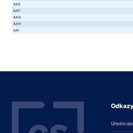
AAE
AAF
AAG
AAH
AAI
Odkaz
Úřední de