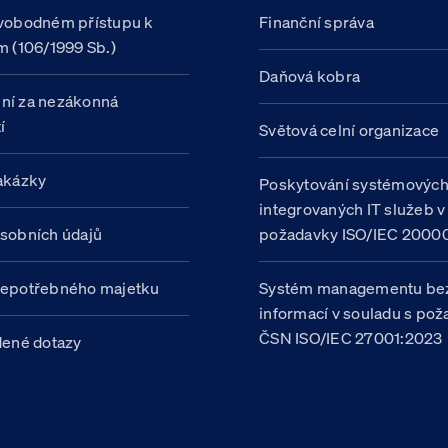
vobodném přístupu k
Finanční správa
m (106/1999 Sb.)
Daňová kobra
ní za nezákonná
í
Světová celní organizace
akázky
Poskytování systémovýc
integrovaných IT služeb v
sobních údajů
požadavky ISO/IEC 20000
nepotřebného majetku
Systém managementu be
informací v souladu s po
ČSN ISO/IEC 27001:2023
dené dotazy