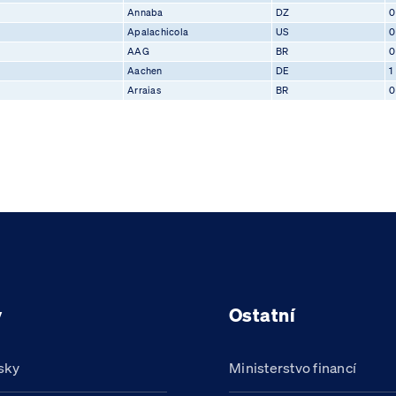
Annaba
DZ
0
Apalachicola
US
0
AAG
BR
0
Aachen
DE
1
Arraias
BR
0
y
Ostatní
sky
Ministerstvo financí