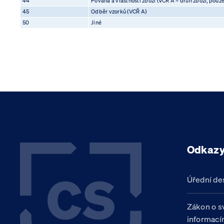
44
Povaha a vlastnosti zboží (VCŘ A – druh zboží, pouz
45
Odběr vzorků (VCŘ A)
50
Jiné
Odkaz
Úřední de
Zákon o s
informací