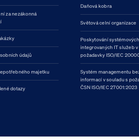
Daňová kobra
ní za nezákonná
í
Světová celní organizace
akázky
Poskytování systémovýc
integrovaných IT služeb v
sobních údajů
požadavky ISO/IEC 20000
nepotřebného majetku
Systém managementu be
informací v souladu s po
ČSN ISO/IEC 27001:2023
dené dotazy