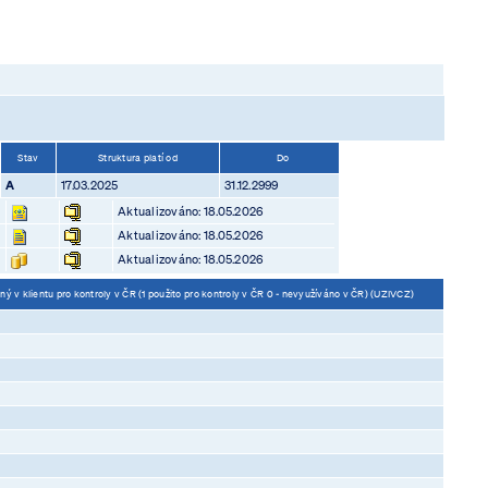
Stav
Struktura platí od
Do
A
17.03.2025
31.12.2999
Aktualizováno: 18.05.2026
Aktualizováno: 18.05.2026
Aktualizováno: 18.05.2026
ý v klientu pro kontroly v ČR (1 použito pro kontroly v ČR 0 - nevyužíváno v ČR) (UZIVCZ)