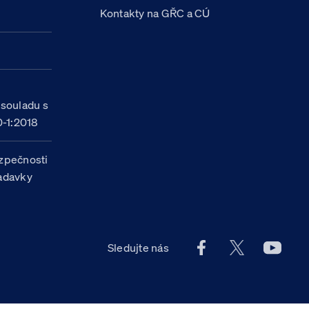
Kontakty na GŘC a CÚ
h
 souladu s
-1:2018
zpečnosti
žadavky
Facebook účet Celn
X účet Celní
Youtu
Sledujte nás