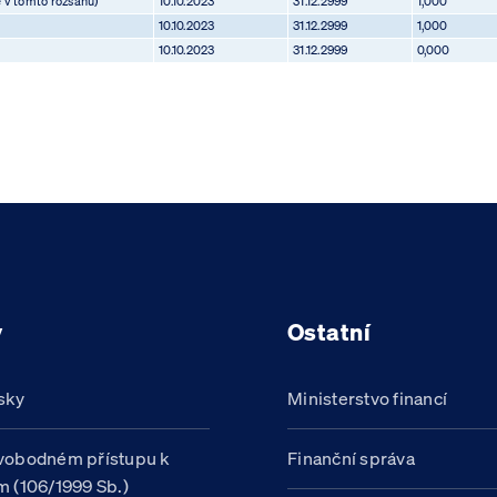
e v tomto rozsahu)
10.10.2023
31.12.2999
1,000
10.10.2023
31.12.2999
1,000
10.10.2023
31.12.2999
0,000
y
Ostatní
sky
Ministerstvo financí
vobodném přístupu k
Finanční správa
m (106/1999 Sb.)