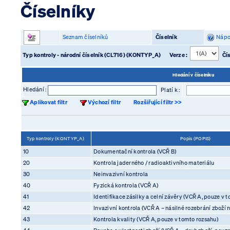
Číselníky
Seznam číselníků
Číselník
Nápo
Typ kontroly - národní číselník (CL716) (KONTYP_A)
Verze :
Čís
Hledání v číselníku
Hledání :
Platí k :
Aplikovat filtr
Výchozí filtr
Rozšiřující filtr >>
Typ kontroly (KONTYP_A)
Popis (POPIS)
10
Dokumentační kontrola (VCŘ B)
20
Kontrola jaderného / radioaktivního materiálu
30
Neinvazivní kontrola
40
Fyzická kontrola (VCŘ A)
41
Identifikace zásilky a celní závěry (VCŘ A, pouze v 
42
Invazivní kontrola (VCŘ A – násilné rozebrání zboží
43
Kontrola kvality (VCŘ A, pouze v tomto rozsahu)