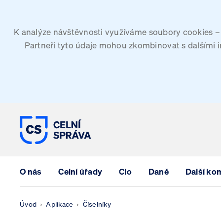
K analýze návštěvnosti využíváme soubory cookies – G
Partneři tyto údaje mohou zkombinovat s dalšími inf
CELNÍ SPRÁVA ČESKÉ REPUBLIK
O nás
Celní úřady
Clo
Daně
Další ko
Úvod
Aplikace
Číselníky