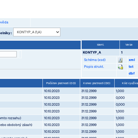
věda
elníky :
Ident.
Verze
KONTYP_A
1
Schéma (xsd)
xml
Popis strukt.
txt
dbf
Počátek platnosti (OD)
Konec platnosti (DO)
Kód využívan
10.10.2023
31.12.2999
1,000
10.10.2023
31.12.2999
0,000
10.10.2023
31.12.2999
0,000
10.10.2023
31.12.2999
1,000
tomto rozsahu)
10.10.2023
31.12.2999
1,000
 nebo obdobný zásah)
10.10.2023
31.12.2999
1,000
10.10.2023
31.12.2999
1,000