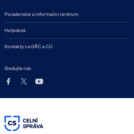
Poradenské a informační centrum
Helpdesk
Kontakty na GŘC a CÚ
Sledujte nás
Facebook účet Celní správy ČR
X účet Celní správy ČR
Youtube účet Celní správy ČR