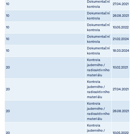
Dokumentační
10
27.04.2021
2
kontrola
Dokumentační
10
26.08.2021
0
kontrola
Dokumentační
10
10.05.2022
2
kontrola
Dokumentační
10
21.02.2024
1
kontrola
Dokumentační
10
18.03.2024
3
kontrola
Kontrola
jaderného /
20
10.02.2021
2
radioaktivního
materiálu
Kontrola
jaderného /
20
27.04.2021
2
radioaktivního
materiálu
Kontrola
jaderného /
20
26.08.2021
0
radioaktivního
materiálu
Kontrola
jaderného /
20
10.05.2022
2