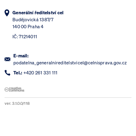
Generální ředitelství cel
Budějovická 1387/7
140 00 Praha 4
IČ: 71214011
E-mail:
podatelna_generalnireditelstvicel@celnisprava.gov.cz
Tel.:
+420 261 331 111
ver. 3.1.0.0/118