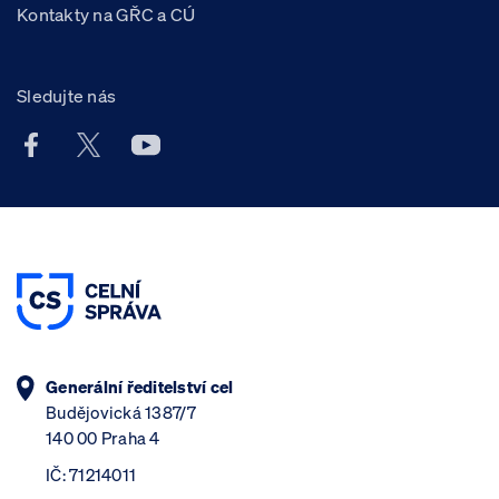
Kontakty na GŘC a CÚ
Sledujte nás
Facebook účet Celní správy ČR
X účet Celní správy ČR
Youtube účet Celní správy ČR
Generální ředitelství cel
Budějovická 1387/7
140 00 Praha 4
IČ: 71214011