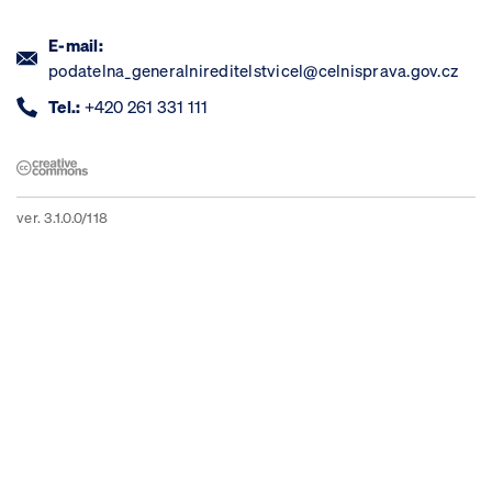
E-mail:
podatelna_generalnireditelstvicel@celnisprava.gov.cz
Tel.:
+420 261 331 111
ver. 3.1.0.0/118