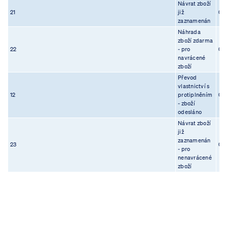
Návrat zboží
21
již
08.
zaznamenán
Náhrada
zboží zdarma
22
- pro
08.
navrácené
zboží
Převod
vlastnictví s
12
protiplněním
08.
- zboží
odesláno
Návrat zboží
již
zaznamenán
23
08.
- pro
nenavrácené
zboží