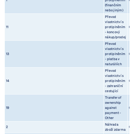
1
protiplněním
08.
(finančním
nebo jiným)
Převod
vlastnictví s
11
protiplněním
08.
- koncový
nákup/prodej
Převod
vlastnictví s
13
protiplněním
08.
- platba v
naturáliích
Převod
vlastnictví s
14
protiplněním
08.
- zahraniční
cestující
Transfer of
ownership
19
against
08.
payment -
Other
Náhrada
2
08.
zboží zdarma