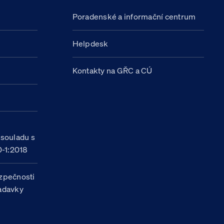
Poradenské a informační centrum
Helpdesk
Kontakty na GŘC a CÚ
h
 souladu s
-1:2018
zpečnosti
žadavky