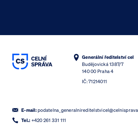
Generální ředitelství cel
Budějovická 1387/7
140 00 Praha 4
IČ: 71214011
E-mail:
podatelna_generalnireditelstvicel@celnisprava
Tel.:
+420 261 331 111