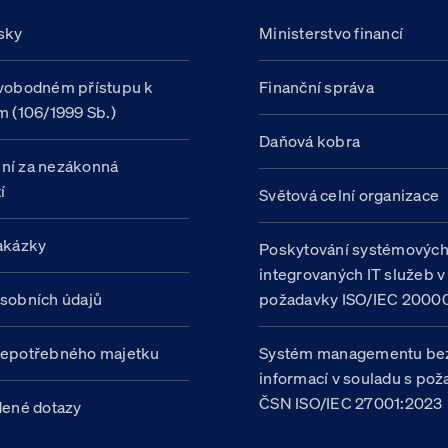
sky
Ministerstvo financí
vobodném přístupu k
Finanční správa
m (106/1999 Sb.)
Daňová kobra
ní za nezákonná
í
Světová celní organizace
akázky
Poskytování systémovýc
integrovaných IT služeb v
sobních údajů
požadavky ISO/IEC 20000
nepotřebného majetku
Systém managementu be
informací v souladu s po
ČSN ISO/IEC 27001:2023
dené dotazy