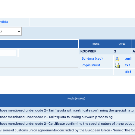
věda
Ident.
Verze
KODPREF
2
Schéma (xsd)
xml
Popis strukt.
txt
dbf
Popis (POPIS)
those mentioned under code 2 - Tariff quota with certificate confirming the special natur
 those mentioned under code 2 - Tariff quota following outward processing
 those mentioned under code 2 - Certificate confirming the special nature of the product
visions of customs union agreements concluded by the European Union - None of the fo