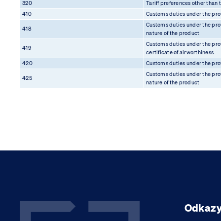
320
Tariff preferences other than
410
Customs duties under the pro
Customs duties under the prov
418
nature of the product
Customs duties under the pro
419
certificate of airworthiness
420
Customs duties under the pro
Customs duties under the prov
425
nature of the product
Odkaz