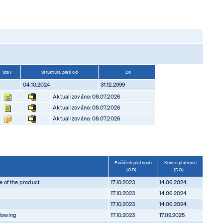
Stav
Struktura platí od
Do
A
04.10.2024
31.12.2999
Aktualizováno: 08.07.2026
Aktualizováno: 08.07.2026
Aktualizováno: 08.07.2026
Počátek platnosti
Konec platnosti
(OD)
(DO)
e of the product
17.10.2023
14.06.2024
17.10.2023
14.06.2024
17.10.2023
14.06.2024
llowing
17.10.2023
17.09.2025