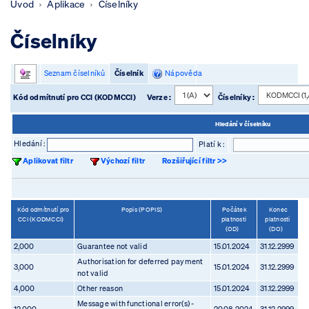
Úvod
Aplikace
Číselníky
Číselníky
Seznam číselníků
Číselník
Nápověda
Kód odmítnutí pro CCI (KODMCCI)
Verze :
Číselníky :
Hledání v číselníku
Hledání :
Platí k :
Aplikovat filtr
Výchozí filtr
Rozšiřující filtr >>
Kód odmítnutí pro
Popis (POPIS)
Počátek
Konec
CCI (KODMCCI)
platnosti
platnosti
(OD)
(DO)
2,000
Guarantee not valid
15.01.2024
31.12.2999
Authorisation for deferred payment
3,000
15.01.2024
31.12.2999
not valid
4,000
Other reason
15.01.2024
31.12.2999
Message with functional error(s) -