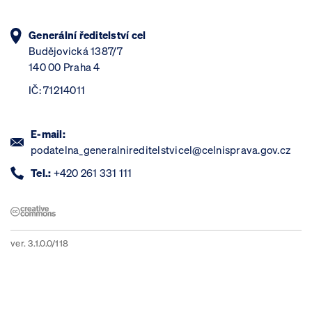
Generální ředitelství cel
Budějovická 1387/7
140 00 Praha 4
IČ: 71214011
E-mail:
podatelna_generalnireditelstvicel@celnisprava.gov.cz
Tel.:
+420 261 331 111
ver. 3.1.0.0/118