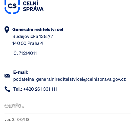
Generální ředitelství cel
Budějovická 1387/7
140 00 Praha 4
IČ: 71214011
E-mail:
podatelna_generalnireditelstvicel@celnisprava.gov.cz
Tel.:
+420 261 331 111
ver. 3.1.0.0/118