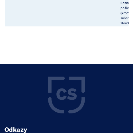
lidské
požíván
(kromě
sušený
žloutků)
Odkazy