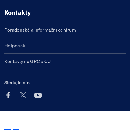
Kontakty
Poradenské a informační centrum
Helpdesk
Kontakty na GŘC a CÚ
Sledujte nás
Facebook účet Celní správy ČR
X účet Celní správy ČR
Youtube účet Celní správy ČR