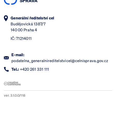
Generální ředitelství cel
Budějovická 1387/7
140 00 Praha 4
IČ: 71214011
E-mail:
podatelna_generalnireditelstvicel@celnisprava.gov.cz
Tel.:
+420 261 331 111
ver. 3.1.0.0/118