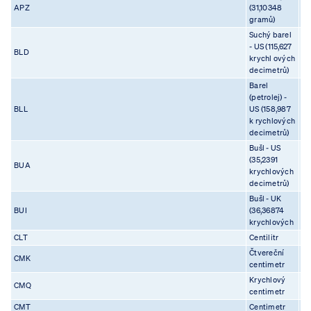
APZ
(31,10348
01
gramů)
Suchý barel
- US (115,627
BLD
01
krychl ových
decimetrů)
Barel
(petrolej) -
BLL
US (158,987
01
k rychlových
decimetrů)
Bušl - US
(35,2391
BUA
01
krychlových
decimetrů)
Bušl - UK
BUI
(36,36874
01
krychlových
CLT
Centilitr
01
Čtvereční
CMK
01
centimetr
Krychlový
CMQ
01
centimetr
CMT
Centimetr
01