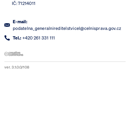
IČ: 71214011
E-mail:
podatelna_generalnireditelstvicel@celnisprava.gov.cz
Tel.:
+420 261 331 111
ver. 3.1.0.0/108