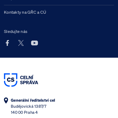
Kontakty na GŘC a CÚ
Sledujte nás
Facebook účet Celní správy ČR
X účet Celní správy ČR
Youtube účet Celní správy ČR
Generální ředitelství cel
Budějovická 1387/7
140 00 Praha 4