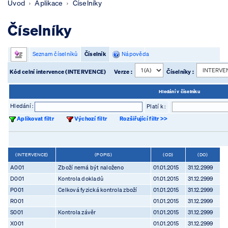
Úvod
Aplikace
Číselníky
Číselníky
Seznam číselníků
Číselník
Nápověda
Kód celní intervence (INTERVENCE)
Verze :
Číselníky :
Hledání v číselníku
Hledání :
Platí k :
Aplikovat filtr
Výchozí filtr
Rozšiřující filtr >>
(INTERVENCE)
(POPIS)
(OD)
(DO)
A001
Zboží nemá být naloženo
01.01.2015
31.12.2999
D001
Kontrola dokladů
01.01.2015
31.12.2999
P001
Celková fyzická kontrola zboží
01.01.2015
31.12.2999
R001
01.01.2015
31.12.2999
S001
Kontrola závěr
01.01.2015
31.12.2999
X001
01.01.2015
31.12.2999