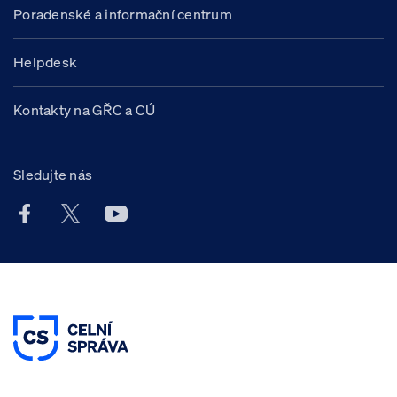
Poradenské a informační centrum
Helpdesk
Kontakty na GŘC a CÚ
Sledujte nás
Facebook účet Celní správy ČR
X účet Celní správy ČR
Youtube účet Celní správy ČR