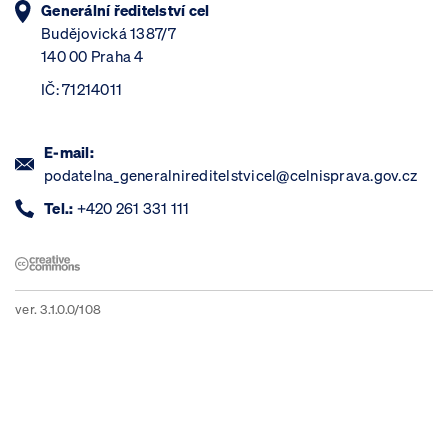
Generální ředitelství cel
Budějovická 1387/7
140 00 Praha 4
IČ: 71214011
E-mail:
podatelna_generalnireditelstvicel@celnisprava.gov.cz
Tel.:
+420 261 331 111
ver. 3.1.0.0/108